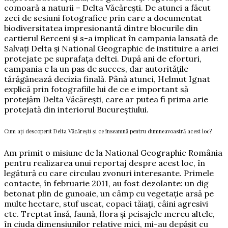
comoară a naturii – Delta Văcărești. De atunci a făcut
zeci de sesiuni fotografice prin care a documentat
biodiversitatea impresionantă dintre blocurile din
cartierul Berceni și s-a implicat în campania lansată de
Salvați Delta și National Geographic de instituire a ariei
protejate pe suprafața deltei. După ani de eforturi,
campania e la un pas de succes, dar autoritățile
tărăgănează decizia finală. Până atunci, Helmut Ignat
explică prin fotografiile lui de ce e important să
protejăm Delta Văcărești, care ar putea fi prima arie
protejată din interiorul Bucureștiului.
Cum aţi descoperit Delta Văcăreşti şi ce înseamnă pentru dumneavoastră acest loc?
Am primit o misiune de la National Geographic România
pentru realizarea unui reportaj despre acest loc, în
legătură cu care circulau zvonuri interesante. Primele
contacte, în februarie 2011, au fost dezolante: un dig
betonat plin de gunoaie, un câmp cu vegetaţie arsă pe
multe hectare, stuf uscat, copaci tăiaţi, câini agresivi
etc. Treptat însă, faună, flora şi peisajele mereu altele,
în ciuda dimensiunilor relative mici, mi-au depăşit cu