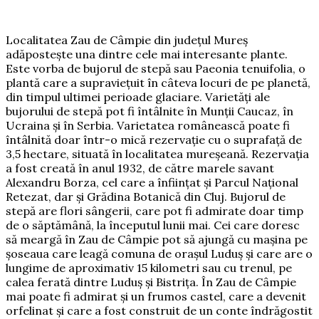
Localitatea Zau de Câmpie din județul Mureș
adăpostește una dintre cele mai interesante plante.
Este vorba de bujorul de stepă sau Paeonia tenuifolia, o
plantă care a supraviețuit în câteva locuri de pe planetă,
din timpul ultimei perioade glaciare. Varietăți ale
bujorului de stepă pot fi întâlnite în Munții Caucaz, în
Ucraina și în Serbia. Varietatea românească poate fi
întâlnită doar într-o mică rezervație cu o suprafață de
3,5 hectare, situată în localitatea mureșeană. Rezervația
a fost creată în anul 1932, de către marele savant
Alexandru Borza, cel care a înființat și Parcul Național
Retezat, dar și Grădina Botanică din Cluj. Bujorul de
stepă are flori sângerii, care pot fi admirate doar timp
de o săptămână, la începutul lunii mai. Cei care doresc
să meargă în Zau de Câmpie pot să ajungă cu mașina pe
șoseaua care leagă comuna de orașul Luduș și care are o
lungime de aproximativ 15 kilometri sau cu trenul, pe
calea ferată dintre Luduș și Bistrița. În Zau de Câmpie
mai poate fi admirat și un frumos castel, care a devenit
orfelinat și care a fost construit de un conte îndrăgostit