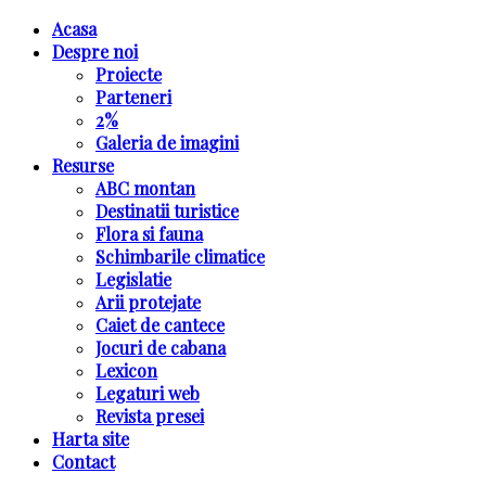
Acasa
Despre noi
Proiecte
Parteneri
2%
Galeria de imagini
Resurse
ABC montan
Destinatii turistice
Flora si fauna
Schimbarile climatice
Legislatie
Arii protejate
Caiet de cantece
Jocuri de cabana
Lexicon
Legaturi web
Revista presei
Harta site
Contact