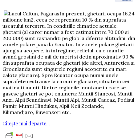
In prezent, ghetarii ocupa 16,24
milioane km2, ceea ce reprezinta 10 % din suprafata
uscatului terestru. In conditiile climatice actuale,
ghetarii (al caror numar a fost estimat intre 70 000 si
200 000) sunt raspanditi pe glob la diferite altitudini, din
zonele polare pana la Ecuator. In zonele polare ghetarii
ajung sa acopere, in intregime, relieful, cu o mantie
avand grosimi de mii de metri si detin aproximativ 99 %
din suprafata ocupata de ghetari (de altfel, Antarctica si
Groenlanda sunt singurele regiuni acoperite cu mari
calote glaciare). Spre Ecuator ocupa numai unele
suprafete restranse la circurile glaciare, situate in cei
mai inalti munti. Dintre regiunile montane in care se
gasesc ghetari se pot enumera: Muntii Stancosi, Muntii
Anzi, Alpii Scandinavi, Muntii Alpi, Muntii Caucaz, Podisul
Pamir, Muntii Hindukus, Alpii Noii Zeelande,
Kilimandjaro, Ruwenzori etc.
Citește mai departe...