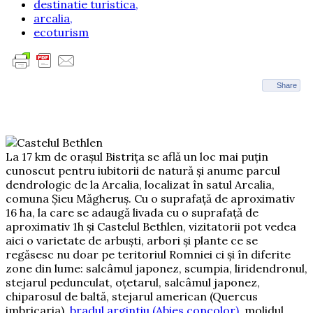
destinatie turistica,
arcalia,
ecoturism
Share
La 17 km de orașul Bistrița se află un loc mai puțin
cunoscut pentru iubitorii de natură și anume parcul
dendrologic de la Arcalia, localizat în satul Arcalia,
comuna Şieu Măgheruş. Cu o suprafață de aproximativ
16 ha, la care se adaugă livada cu o suprafață de
aproximativ 1h și Castelul Bethlen, vizitatorii pot vedea
aici o varietate de arbuști, arbori și plante ce se
regăsesc nu doar pe teritoriul Romniei ci și în diferite
zone din lume: salcâmul japonez, scumpia, liridendronul,
stejarul pedunculat, oţetarul, salcâmul japonez,
chiparosul de baltă, stejarul american (Quercus
imbricaria),
bradul argintiu (Abies concolor)
, molidul