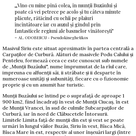
„Vino cu mine pînă colea, în munţii Buzăului şi
poate că vei petrece pe acolo şi tu câteva minute
plăcute, rătăcind cu ochii pe plaiuri
încîntâtoare iar cu auzul şi gîndul prin
fantasticele regiuni ale basmelor vînătoreşti"
-
AL. ODOBESCU - Pseudokineghetikos
Masivul Siriu este situat aproximativ în partea centrală a
Carpaţilor de Curbură. Alături de masivele Podu Calului şi
Penteleu, formează ceea ce este cunoscut sub numele
de „Munţii Buzăului", nume împrumutat de la rîul care,
impreuna cu alfuenţii săi, ii străbate şi ii desparte în
numeroase unităţi şi subunităţi, fiecare cu o fizionomie
proprie şi cu un anumit har turistic.
Munţii Buzăului se întind pe o suprafaţă de aproape 1
900 km2, fiind încadraţi în vest de Munţii Ciucaş, în est
de Munţii Vrancei, în sud de culmile Subcarpaţilor de
Curbură, iar în nord de Clăbucetele Întorsurii.
Limitele Limita faţă de munţii din est şi vest se poate
urmări în lungul văilor Buzău, Siriu în vest, Bîsca Mică,
Bîsca Mare în est, respectiv al unor înşeuări largi (între