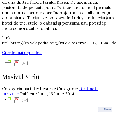
de una dintre fiicele țarului Rusiei. De asemenea,
pasionații de pescuit pot să își încerce norocul pe malul
unuia dintre lacurile care înconjoară ca o salbă micuța
comunitate. Turiștii se pot caza în Luduș, unde există un
hotel de trei stele, o cabană și pensiuni, sau pot să își
încerce norocul la localnici.
Link
util: http://ro.wikipedia.org/wiki/Rezerva%C8%9Bia
Citește mai departe...
Masivul Siriu
Categoria părinte: Resurse
Categorie:
Destinatii
turistice
Publicat: Luni, 16 Iunie 2014
Share