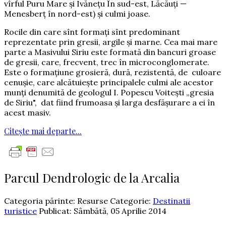
vîrful Puru Mare şi Ivăneţu În sud-est, Lăcăuţi —
Menesberţ în nord-est) şi culmi joase.
Rocile din care sînt formaţi sînt predominant
reprezentate prin gresii, argile şi marne. Cea mai mare
parte a Masivului Siriu este formată din bancuri groase
de gresii, care, frecvent, trec în microconglomerate.
Este o formaţiune grosieră, dură, rezistentă, de culoare
cenuşie, care alcătuieşte principalele culmi ale acestor
munţi denumită de geologul I. Popescu Voiteşti „gresia
de Siriu", dat fiind frumoasa şi larga desfăşurare a ei în
acest masiv.
Citește mai departe...
Parcul Dendrologic de la Arcalia
Categoria părinte: Resurse
Categorie:
Destinatii
turistice
Publicat: Sâmbătă, 05 Aprilie 2014