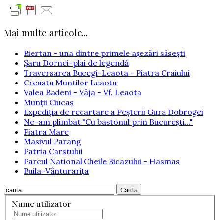
Mai multe articole...
Biertan - una dintre primele aşezări săsești
Șaru Dornei-plai de legendă
Traversarea Bucegi-Leaota - Piatra Craiului
Creasta Muntilor Leaota
Valea Badeni - Vâja - Vf. Leaota
Munţii Ciucaş
Expediţia de recartare a Peşterii Gura Dobrogei
Ne-am plimbat "Cu bastonul prin București..."
Piatra Mare
Masivul Parang
Patria Carstului
Parcul National Cheile Bicazului - Hasmas
Buila-Vânturarița
Cauta
Nume utilizator