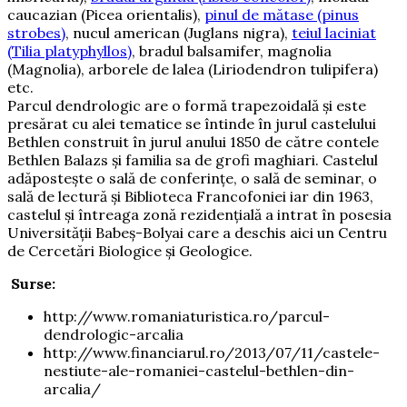
caucazian (Picea orientalis),
pinul de mătase (pinus
strobes)
, nucul american (Juglans nigra),
teiul laciniat
(Tilia platyphyllos)
, bradul balsamifer, magnolia
(Magnolia), arborele de lalea (Liriodendron tulipifera)
etc.
Parcul dendrologic are o formă trapezoidală și este
presărat cu alei tematice se întinde în jurul castelului
Bethlen construit în jurul anului 1850 de către contele
Bethlen Balazs și familia sa de grofi maghiari. Castelul
adăpostește o sală de conferințe, o sală de seminar, o
sală de lectură și Biblioteca Francofoniei iar din 1963,
castelul și întreaga zonă rezidențială a intrat în posesia
Universității Babeş-Bolyai care a deschis aici un Centru
de Cercetări Biologice şi Geologice.
Surse:
http://www.romaniaturistica.ro/parcul-
dendrologic-arcalia
http://www.financiarul.ro/2013/07/11/castele-
nestiute-ale-romaniei-castelul-bethlen-din-
arcalia/