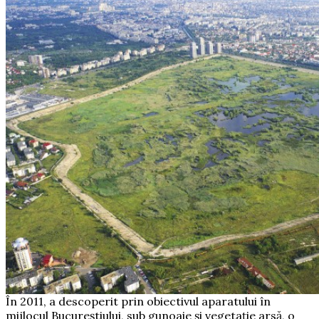
În 2011, a descoperit prin obiectivul aparatului în
mijlocul Bucureștiului, sub gunoaie și vegetație arsă, o