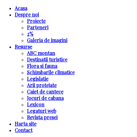
Acasa
Despre noi
Proiecte
Parteneri
2%
Galeria de imagini
Resurse
ABC montan
Destinatii turistice
Flora si fauna
Schimbarile climatice
Legislatie
Arii protejate
Caiet de cantece
Jocuri de cabana
Lexicon
Legaturi web
Revista presei
Harta site
Contact