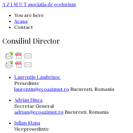
A Z I M U T
asociatia de ecoturism
You are here:
Acasa
Contact
Consiliul Director
Laurentiu Lambrinoc
Presedinte
laurentiu@ecoazimut.ro
Bucuresti, Romania
Adrian Dinca
Secretar General
adrian@ecoazimut.ro
Bucuresti, Romania
Iulian Stana
Vicepresedinte