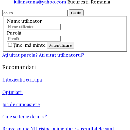
iulianstana@yahoo.com
Bucuresti, Romania
Cauta
Nume utilizator
Parolă
Ţine-mă minte
Aţi uitat parola?
Aţi uitat utilizatorul?
Recomandari
Intoxicatia cu...apa
Optmiarii
Joc de cunoastere
Cine se teme de urs ?
Bruge spune NU risipei alimentare – rezultatele sunt