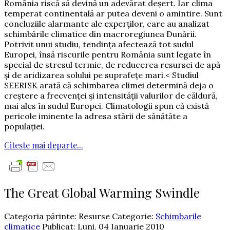
România riscă să devină un adevărat deşert. Iar clima
temperat continentală ar putea deveni o amintire. Sunt
concluziile alarmante ale experţilor, care au analizat
schimbările climatice din macroregiunea Dunării.
Potrivit unui studiu, tendinţa afectează tot sudul
Europei, însă riscurile pentru România sunt legate în
special de stresul termic, de reducerea resursei de apă
şi de aridizarea solului pe suprafeţe mari.< Studiul
SEERISK arată că schimbarea climei determină deja o
creştere a frecvenţei şi intensităţii valurilor de căldură,
mai ales în sudul Europei. Climatologii spun că există
pericole iminente la adresa stării de sănătăte a
populaţiei.
Citește mai departe...
The Great Global Warming Swindle
Categoria părinte: Resurse
Categorie:
Schimbarile
climatice
Publicat: Luni, 04 Ianuarie 2010