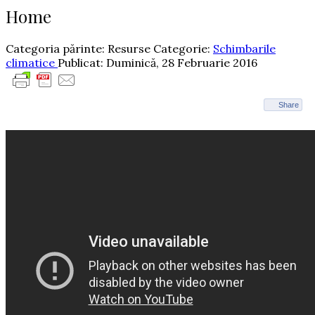
Home
Categoria părinte: Resurse
Categorie:
Schimbarile
climatice
Publicat: Duminică, 28 Februarie 2016
Share