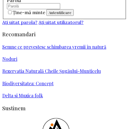
Parolă
Ţine-mă minte
Aţi uitat parola?
Aţi uitat utilizatorul?
Recomandari
Semne ce prevestesc schimbarea vremii în natură
Noduri
Rezervatia Naturală Cheile Şugăului-Munticelu
Biodiversitatea: Concept
Delta si Muzica folk
Sustinem