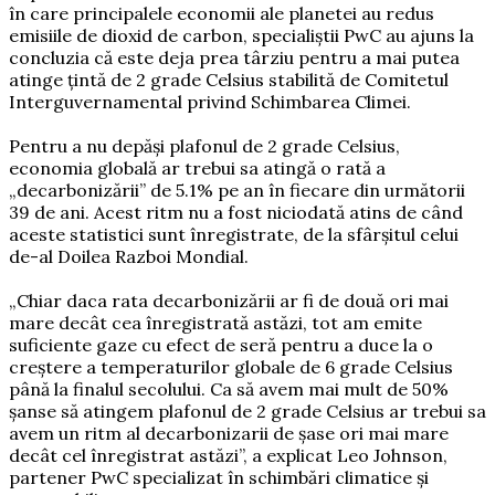
în care principalele economii ale planetei au redus
emisiile de dioxid de carbon, specialiștii PwC au ajuns la
concluzia că este deja prea târziu pentru a mai putea
atinge țintă de 2 grade Celsius stabilită de Comitetul
Interguvernamental privind Schimbarea Climei.
Pentru a nu depăși plafonul de 2 grade Celsius,
economia globală ar trebui sa atingă o rată a
„decarbonizării” de 5.1% pe an în fiecare din următorii
39 de ani. Acest ritm nu a fost niciodată atins de când
aceste statistici sunt înregistrate, de la sfârșitul celui
de-al Doilea Razboi Mondial.
„Chiar daca rata decarbonizării ar fi de două ori mai
mare decât cea înregistrată astăzi, tot am emite
suficiente gaze cu efect de seră pentru a duce la o
creștere a temperaturilor globale de 6 grade Celsius
până la finalul secolului. Ca să avem mai mult de 50%
șanse să atingem plafonul de 2 grade Celsius ar trebui sa
avem un ritm al decarbonizarii de șase ori mai mare
decât cel înregistrat astăzi”, a explicat Leo Johnson,
partener PwC specializat în schimbări climatice și