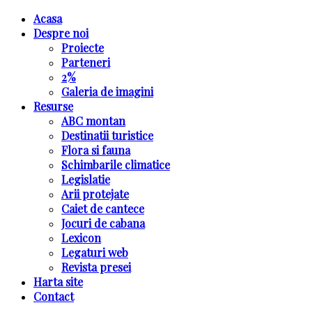
Acasa
Despre noi
Proiecte
Parteneri
2%
Galeria de imagini
Resurse
ABC montan
Destinatii turistice
Flora si fauna
Schimbarile climatice
Legislatie
Arii protejate
Caiet de cantece
Jocuri de cabana
Lexicon
Legaturi web
Revista presei
Harta site
Contact