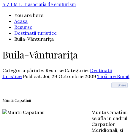
A Z I M U T
asociatia de ecoturism
You are here:
Acasa
Resurse
Destinatii turistice
Buila-Vânturarița
Buila-Vânturarița
Categoria părinte: Resurse
Categorie:
Destinatii
turistice
Publicat: Joi, 29 Octombrie 2009
Tipărire
Email
Share
Muntii Capatînii
Muntii Capatînii
se afla în cadrul
Carpatilor
Meridionali, si