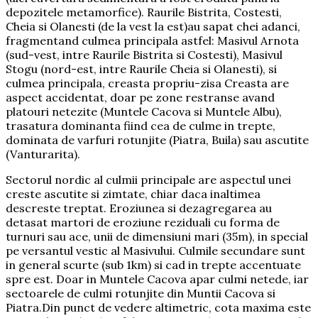
depozitele metamorfice). Raurile Bistrita, Costesti,
Cheia si Olanesti (de la vest la est)au sapat chei adanci,
fragmentand culmea principala astfel: Masivul Arnota
(sud-vest, intre Raurile Bistrita si Costesti), Masivul
Stogu (nord-est, intre Raurile Cheia si Olanesti), si
culmea principala, creasta propriu-zisa Creasta are
aspect accidentat, doar pe zone restranse avand
platouri netezite (Muntele Cacova si Muntele Albu),
trasatura dominanta fiind cea de culme in trepte,
dominata de varfuri rotunjite (Piatra, Buila) sau ascutite
(Vanturarita).
Sectorul nordic al culmii principale are aspectul unei
creste ascutite si zimtate, chiar daca inaltimea
descreste treptat. Eroziunea si dezagregarea au
detasat martori de eroziune reziduali cu forma de
turnuri sau ace, unii de dimensiuni mari (35m), in special
pe versantul vestic al Masivului. Culmile secundare sunt
in general scurte (sub 1km) si cad in trepte accentuate
spre est. Doar in Muntele Cacova apar culmi netede, iar
sectoarele de culmi rotunjite din Muntii Cacova si
Piatra.Din punct de vedere altimetric, cota maxima este