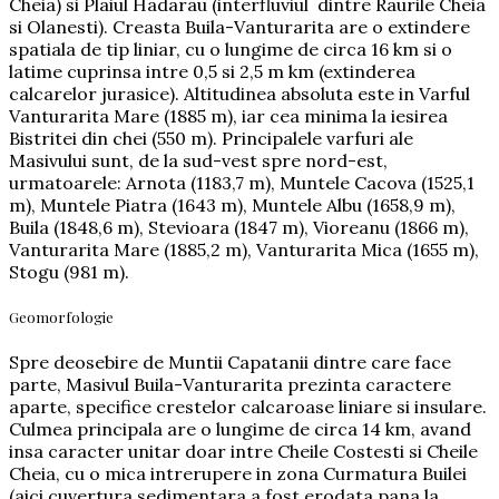
Cheia) si Plaiul Hadarau (interfluviul dintre Raurile Cheia
si Olanesti). Creasta Buila-Vanturarita are o extindere
spatiala de tip liniar, cu o lungime de circa 16 km si o
latime cuprinsa intre 0,5 si 2,5 m km (extinderea
calcarelor jurasice). Altitudinea absoluta este in Varful
Vanturarita Mare (1885 m), iar cea minima la iesirea
Bistritei din chei (550 m). Principalele varfuri ale
Masivului sunt, de la sud-vest spre nord-est,
urmatoarele: Arnota (1183,7 m), Muntele Cacova (1525,1
m), Muntele Piatra (1643 m), Muntele Albu (1658,9 m),
Buila (1848,6 m), Stevioara (1847 m), Vioreanu (1866 m),
Vanturarita Mare (1885,2 m), Vanturarita Mica (1655 m),
Stogu (981 m).
Geomorfologie
Spre deosebire de Muntii Capatanii dintre care face
parte, Masivul Buila-Vanturarita prezinta caractere
aparte, specifice crestelor calcaroase liniare si insulare.
Culmea principala are o lungime de circa 14 km, avand
insa caracter unitar doar intre Cheile Costesti si Cheile
Cheia, cu o mica intrerupere in zona Curmatura Builei
(aici cuvertura sedimentara a fost erodata pana la