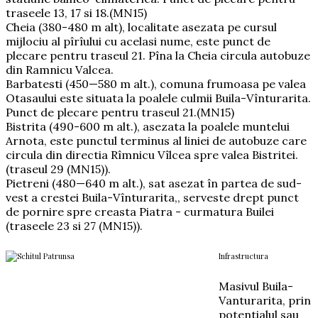
traseele 13, 17 si 18.(MN15)
Cheia (380-480 m alt), localitate asezata pe cursul
mijlociu al pîrîului cu acelasi nume, este punct de
plecare pentru traseul 21. Pîna la Cheia circula autobuze
din Ramnicu Valcea.
Barbatesti (450—580 m alt.), comuna frumoasa pe valea
Otasaului este situata la poalele culmii Buila-Vînturarita.
Punct de plecare pentru traseul 21.(MN15)
Bistrita (490-600 m alt.), asezata la poalele muntelui
Arnota, este punctul terminus al liniei de autobuze care
circula din directia Rîmnicu Vîlcea spre valea Bistritei.
(traseul 29 (MN15)).
Pietreni (480—640 m alt.), sat asezat în partea de sud-
vest a crestei Buila-Vînturarita,, serveste drept punct
de pornire spre creasta Piatra - curmatura Builei
(traseele 23 si 27 (MN15)).
Infrastructura
Masivul Buila-
Vanturarita, prin
potentialul sau