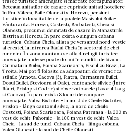
trasee turistice amenajate si marcate corespunzator.
Reteaua unitatilor de cazare cuprinde unitati hoteliere
în Rm. Vâlcea, Baile Olanesti si Horezu, pensiuni
turistice în localitatile de la poalele Masivului Buila-
Vânturarita: Horezu, Costesti, Barbatesti, Cheia si
Olanesti, precum si deunitati de cazare în Manastirile
Bistrita si Horezu. În parc exista o singura cabana
turistica, Cabana Cheia, aflata pe versantul nord-vestic
al crestei, la intrarea Râului Cheia în sectorul de chei
omonim. În zona montana se afla 4 refugii turistice
amenajate unde se poate dormi în conditii de bivuac:
Curmatura Builei, Poiana Scarisoara, Piscul cu Brazi, La
Troita. Mai pot fi folosite ca adaposturi de vreme rea
stânile (Arnota, Cacova (3), Piatra, Curmatura Builei,
Dosul Builei, Stevioara si Oale), cantoanele silvice (Între
Râuri, Prislop si Codric) si observatoarele (Izvorul Larg
si Cacova). În parc exista 8 locuri de campare
amenajate: Valea Bistritei - la nord de Cheile Bistritei,
Prislop - lânga cantonul silvic, la nord de Cheile
Costesti, Poiana Scarisoara, Poiana Patrunsa - la 200 m
vest de schit, Pahomie - la 100 m vest de schit, Valea
Cheia - la sud de tunel, Cabana Cheia - lânga cabana,
Valea Olanesti - la sud de Cheile Olanesti