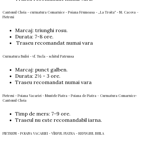
Cantonul Cheia - curmatura Comarnice - Poiana Frumoasa - ,,La Troita" - M. Cacova –
Pietreni
Marcaj: triunghi rosu.
Durata: 7-8 ore.
Traseu recomandat numai vara
Curmatura Builei - vf. Tucla - schitul Patrunsa
Marcaj: punct galben.
Durata: 2½ - 3 ore.
Traseu recomandat numai vara
Pietreni - Poiana Vacariei - Muntele Piatra - Poiana de Piatra – Curmatura Comarnice-
Cantonul Cheia
Timp de mers: 7-9 ore.
Traseul nu este recomandabil iarna.
PIETRENI - POIANA VACARIEI - VÎRFUL PIATRA - REFUGIUL BUILA