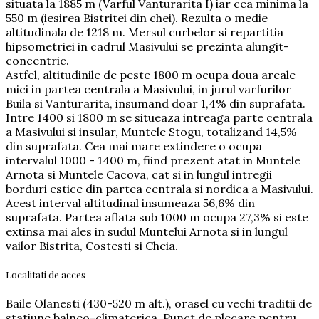
situata la 1885 m (Varful Vanturarita I) iar cea minima la
550 m (iesirea Bistritei din chei). Rezulta o medie
altitudinala de 1218 m. Mersul curbelor si repartitia
hipsometriei in cadrul Masivului se prezinta alungit-
concentric.
Astfel, altitudinile de peste 1800 m ocupa doua areale
mici in partea centrala a Masivului, in jurul varfurilor
Buila si Vanturarita, insumand doar 1,4% din suprafata.
Intre 1400 si 1800 m se situeaza intreaga parte centrala
a Masivului si insular, Muntele Stogu, totalizand 14,5%
din suprafata. Cea mai mare extindere o ocupa
intervalul 1000 - 1400 m, fiind prezent atat in Muntele
Arnota si Muntele Cacova, cat si in lungul intregii
borduri estice din partea centrala si nordica a Masivului.
Acest interval altitudinal insumeaza 56,6% din
suprafata. Partea aflata sub 1000 m ocupa 27,3% si este
extinsa mai ales in sudul Muntelui Arnota si in lungul
vailor Bistrita, Costesti si Cheia.
Localitati de acces
Baile Olanesti (430-520 m alt.), orasel cu vechi traditii de
statiune balneo-climaterica. Punct de plecare pentru