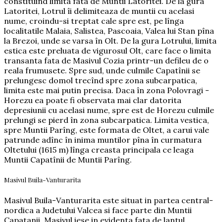
constituind limita fata de Muntii Latoritei. De la gura
Latoritei, Lotrul îi delimiteaza de muntii cu acelasi
nume, croindu-si treptat cale spre est, pe lînga
localitatile Malaia, Salistea, Pascoaia, Valea lui Stan pîna
la Brezoi, unde se varsa în Olt. De la gura Lotrului, limita
estica este preluata de vigurosul Olt, care face o limita
transanta fata de Masivul Cozia printr-un defileu de o
reala frumusete. Spre sud, unde culmile Capatînii se
prelungesc domol trecînd spre zona subcarpatica,
limita este mai putin precisa. Daca în zona Polovragi -
Horezu ea poate fi observata mai clar datorita
depresiunii cu acelasi nume, spre est de Horezu culmile
prelungi se pierd în zona subcarpatica. Limita vestica,
spre Muntii Parîng, este formata de Oltet, a carui vale
patrunde adînc în inima muntilor pîna în curmatura
Oltetului (1615 m) lînga creasta principala ce leaga
Muntii Capatînii de Muntii Parîng.
Masivul Buila-Vanturarita
Masivul Buila-Vanturarita este situat in partea central-
nordica a Judetului Valcea si face parte din Muntii
Capatanii. Masivul iese in evidenta fata de lantul