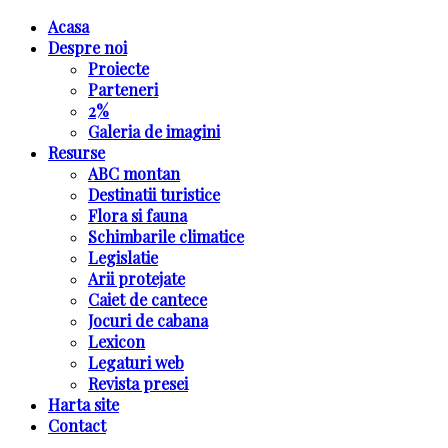
Acasa
Despre noi
Proiecte
Parteneri
2%
Galeria de imagini
Resurse
ABC montan
Destinatii turistice
Flora si fauna
Schimbarile climatice
Legislatie
Arii protejate
Caiet de cantece
Jocuri de cabana
Lexicon
Legaturi web
Revista presei
Harta site
Contact