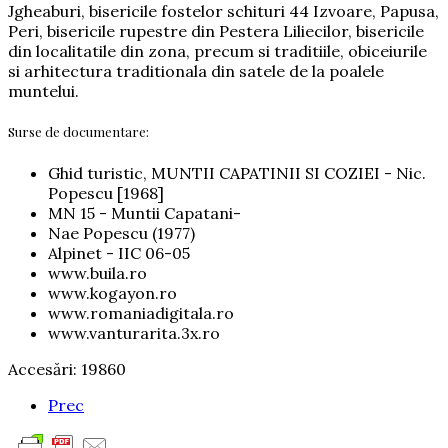
Jgheaburi, bisericile fostelor schituri 44 Izvoare, Papusa,
Peri, bisericile rupestre din Pestera Liliecilor, bisericile
din localitatile din zona, precum si traditiile, obiceiurile
si arhitectura traditionala din satele de la poalele
muntelui.
Surse de documentare:
Ghid turistic, MUNTII CAPATINII SI COZIEI - Nic.
Popescu [1968]
MN 15 - Muntii Capatani-
Nae Popescu (1977)
Alpinet - IIC 06-05
www.buila.ro
www.kogayon.ro
www.romaniadigitala.ro
www.vanturarita.3x.ro
Accesări: 19860
Prec