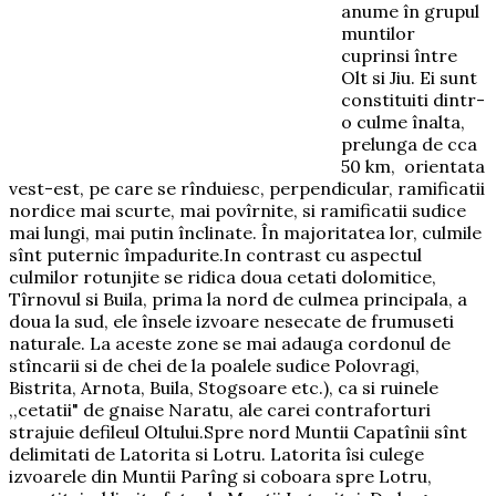
anume în grupul
muntilor
cuprinsi între
Olt si Jiu. Ei sunt
constituiti dintr-
o culme înalta,
prelunga de cca
50 km, orientata
vest-est, pe care se rînduiesc, perpendicular, ramificatii
nordice mai scurte, mai povîrnite, si ramificatii sudice
mai lungi, mai putin înclinate. În majoritatea lor, culmile
sînt puternic împadurite.In contrast cu aspectul
culmilor rotunjite se ridica doua cetati dolomitice,
Tîrnovul si Buila, prima la nord de culmea principala, a
doua la sud, ele însele izvoare nesecate de frumuseti
naturale. La aceste zone se mai adauga cordonul de
stîncarii si de chei de la poalele sudice Polovragi,
Bistrita, Arnota, Buila, Stogsoare etc.), ca si ruinele
,,cetatii" de gnaise Naratu, ale carei contraforturi
strajuie defileul Oltului.Spre nord Muntii Capatînii sînt
delimitati de Latorita si Lotru. Latorita îsi culege
izvoarele din Muntii Parîng si coboara spre Lotru,