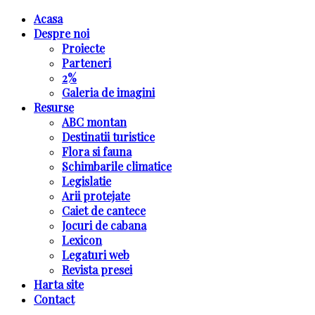
Acasa
Despre noi
Proiecte
Parteneri
2%
Galeria de imagini
Resurse
ABC montan
Destinatii turistice
Flora si fauna
Schimbarile climatice
Legislatie
Arii protejate
Caiet de cantece
Jocuri de cabana
Lexicon
Legaturi web
Revista presei
Harta site
Contact