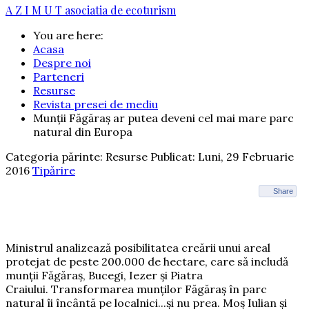
A Z I M U T
asociatia de ecoturism
You are here:
Acasa
Despre noi
Parteneri
Resurse
Revista presei de mediu
Munţii Făgăraş ar putea deveni cel mai mare parc
natural din Europa
Categoria părinte: Resurse
Publicat: Luni, 29 Februarie
2016
Tipărire
Share
Ministrul analizează posibilitatea creării unui areal
protejat de peste 200.000 de hectare, care să includă
munţii Făgăraş, Bucegi, Iezer şi Piatra
Craiului. Transformarea munţilor Făgăraş în parc
natural îi încântă pe localnici...şi nu prea. Moş Iulian şi