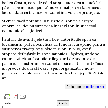
badea Costin, care de când se ştiu merg cu animalele la
păscut pe munte, spun că nu vor mai putea face acest
lucru odată cu includerea zonei într-o arie protejată.
Şi chiar dacă potenţialul turistic al zonei va creşte
enorm, cei doi nu sunt prea încrezători în succesul
economic al iniţiativei.
În afară de avantajele turistice, autorităţile spun că
localnicii ar putea beneficia de fonduri europene pentru
susţinerea tradiţiilor şi obiceiurilor. În plus, vor fi
stopate defrişările în zona munţilor Făgăraş, unde se
estimează că au fost tăiate ilegal mii de hectare de
pădure. Transforamrea zonei în parc natural este însă
un proces de durată care, spun organizaţiile non-
guvernamentale, s-ar putea întinde chiar şi pe 10-20 de
ani.
Preluat de pe
realitatea.net
Cauta