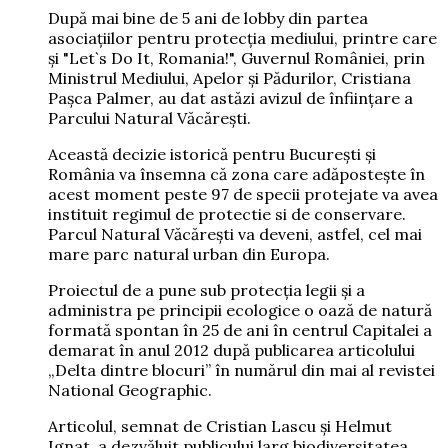
După mai bine de 5 ani de lobby din partea
asociațiilor pentru protecția mediului, printre care
și "Let`s Do It, Romania!", Guvernul României, prin
Ministrul Mediului, Apelor și Pădurilor, Cristiana
Paşca Palmer, au dat astăzi avizul de înființare a
Parcului Natural Văcărești.
Această decizie istorică pentru București și
România va însemna că zona care adăpostește în
acest moment peste 97 de specii protejate va avea
instituit regimul de protectie si de conservare.
Parcul Natural Văcărești va deveni, astfel, cel mai
mare parc natural urban din Europa.
Proiectul de a pune sub protecția legii și a
administra pe principii ecologice o oază de natură
formată spontan în 25 de ani în centrul Capitalei a
demarat în anul 2012 după publicarea articolului
„Delta dintre blocuri” în numărul din mai al revistei
National Geographic.
Articolul, semnat de Cristian Lascu şi Helmut
Ignat, a dezvăluit publicului larg biodiversitatea