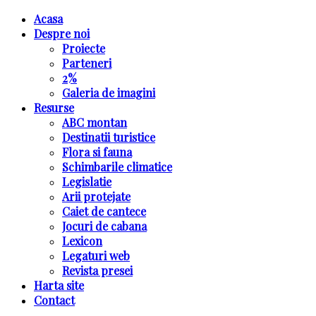
Acasa
Despre noi
Proiecte
Parteneri
2%
Galeria de imagini
Resurse
ABC montan
Destinatii turistice
Flora si fauna
Schimbarile climatice
Legislatie
Arii protejate
Caiet de cantece
Jocuri de cabana
Lexicon
Legaturi web
Revista presei
Harta site
Contact