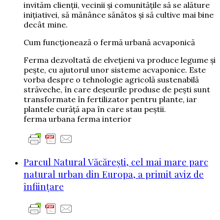
invităm clienţii, vecinii şi comunităţile să se alăture
iniţiativei, să mănânce sănătos şi să cultive mai bine
decât mine.
Cum funcţionează o fermă urbană acvaponică
Ferma dezvoltată de elveţieni va produce legume şi
peşte, cu ajutorul unor sisteme acvaponice. Este
vorba despre o tehnologie agricolă sustenabilă
străveche, în care deşeurile produse de peşti sunt
transformate în fertilizator pentru plante, iar
plantele curăţă apa în care stau peştii.
ferma urbana ferma interior
Parcul Natural Văcărești, cel mai mare parc
natural urban din Europa, a primit aviz de
înfiinţare