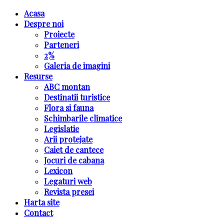
Acasa
Despre noi
Proiecte
Parteneri
2%
Galeria de imagini
Resurse
ABC montan
Destinatii turistice
Flora si fauna
Schimbarile climatice
Legislatie
Arii protejate
Caiet de cantece
Jocuri de cabana
Lexicon
Legaturi web
Revista presei
Harta site
Contact