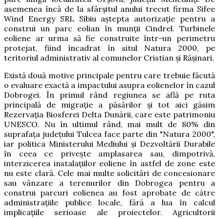
asemenea încă de la sfârșitul anului trecut firma Sifee
Wind Energy SRL Sibiu aștepta autorizație pentru a
construi un parc eolian în munții Cindrel. Turbinele
eoliene ar urma să fie construite într-un perimetru
protejat, fiind încadrat în situl Natura 2000, pe
teritoriul administrativ al comunelor Cristian și Rășinari.
Există două motive principale pentru care trebuie făcută
o evaluare exactă a impactului asupra eolienelor în cazul
Dobrogei. În primul rând regiunea se află pe ruta
principală de migraţie a păsărilor şi tot aici găsim
Rezervaţia Biosferei Delta Dunării, care este patrimoniu
UNESCO. Nu în ultimul rând, mai mult de 80% din
suprafaţa judeţului Tulcea face parte din "Natura 2000",
iar politica Ministerului Mediului şi Dezvoltării Durabile
în ceea ce priveşte amplasarea sau, dimpotrivă,
interzicerea instalaţiilor eoliene în astfel de zone este
nu este clară. Cele mai multe solicitări de concesionare
sau vânzare a terenurilor din Dobrogea pentru a
construi parcuri eolienea au fost aprobate de către
administrațiile publice locale, fără a lua în calcul
implicațiile serioase ale proiectelor. Agricultorii