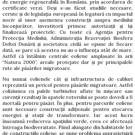
de energie regenerabilă în România, prin acordarea de
certificate verzi. Deși s-au făcut studiile necesare,
cerute și de legislația europeană în legatură cu impactul
nociv al unor asemenea construcții asupra mediului
înconjurător, investitorii primesc autorizații și își
finalizează proiectele. Cu toate că Agenţia pentru
Protecţia Mediului, Administraţia Rezervaţiei Biosfera
Deltei Dunării şi societatea civilă se opune de fiecare
dată, se pare că acestea nu au o influența atât de mare.
Astfel că întâlnim centrale eoliene amplasate în arii
“Natura 2000”, areale protejate dar și pe principalele
rute ale păsărilor migratoare.
Nu numai eolienele cât și infrastructura de cabluri
reprezintă un pericol pentru păsările migratoare. Astfel
coliziunea cu palele turbinelor aflate în mișcare sau
curenții rezultați în spatele rotorului se poate dovedi a fi
mortală pentru păsări. În plus, pentru parcurile eoliene
sunt necesare construcții adiționale pentru stocarea
energiei și stații de transformare. Iar acest lucru
înseamnă reducerea spațiului verde, ceea ce afectează
întreaga biodiversitate. Fiind alungate din habitatele lor
de construcțiile eoliene, se pune problema supraviețuirii