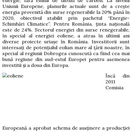
energie, fără emisii de dioxid de carbon. La nivelul
Uniunii Europene, planurile actuale sunt de a crește
energia provenită din surse regenerabile la 20% până în
2020, obiectivul stabilit prin pachetul “Energie-
Schimbări Climatice”. Pentru România, ținta națională
este de 24%. Sectorul energiei din surse renegerabile,
în special al energiei eoliene, a atras în ultimii ani
diverse proiecte uriaşe în România. Investitorii sunt
interesaţi de potenţialul eolian mare al ţării noastre, în
special al regiunii Dobrogea cunoscută ca fiind cea mai
bună regiune din sud-estul Europei pentru asemenea
investitii şi a doua din Europa.
Încă din
2011
Comisia
Europeană a aprobat schema de susţinere a producţiei