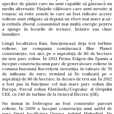
specilor de păsări care nu sunt capabile să găsească un
mediu alternativ. Păsările călătoare care sunt nevoite și
reușesc să evite zonele în care au fost ridicate aceste
eoliene sunt obligate să depună un efort mai mare și să-
și extinda zborul, consumând mai multă energie pentru
a ajunge în locurile de iernare, hrănire sau chiar
înmulțire.
Lângă localitatea Baia, funcţionează deja trei turbine
eoliene, iar compania românească Blue Planet
construieşte, tot aici, pe o suprafaţă de 80 de hectare
un nou parc eolian. În 2013 Firma Eolgen din Spania a
început construcția unui parc de generatoare eoliene în
comuna buzoiană Racovițeni, investiția, în valoare de 70
de milioane de euro, urmând să fie realizată pe o
suprafață de 80 de hectare, în decurs de trei ani. În 2012
a fost pus în funcțiune cel mai mare parc eolian din
Europa, Parcul eolian Fântânele/Cogealac al Grupului
CEZ, cu 240 de turbine de la General Electric (GE).
Nu numai în Dobrogea au fost construite parcuri
eoliene. În 2009 a început construcția unui astfel de
parc lângă localitatea Orșova, județul Mehedinți. De