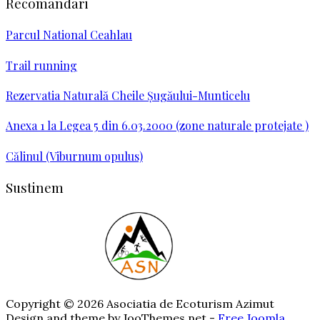
Recomandari
Parcul National Ceahlau
Trail running
Rezervatia Naturală Cheile Şugăului-Munticelu
Anexa 1 la Legea 5 din 6.03.2000 (zone naturale protejate )
Călinul (Viburnum opulus)
Sustinem
Copyright © 2026 Asociatia de Ecoturism Azimut
Design and theme by JooThemes.net -
Free Joomla