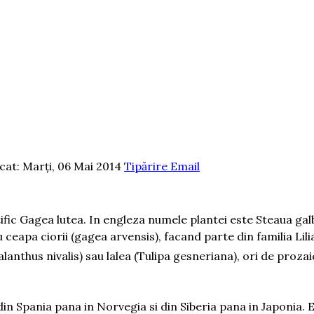
icat: Marți, 06 Mai 2014
Tipărire
Email
tific Gagea lutea. In engleza numele plantei este Steaua ga
ceapa ciorii (gagea arvensis), facand parte din familia Lili
alanthus nivalis) sau lalea (Tulipa gesneriana), ori de prozai
din Spania pana in Norvegia si din Siberia pana in Japonia. 