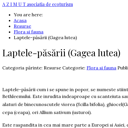
A Z I M U T
asociatia de ecoturism
You are here:
Acasa
Resurse
Flora si fauna
Laptele-păsării (Gagea lutea)
Laptele-păsării (Gagea lutea)
Categoria părinte: Resurse
Categorie:
Flora si fauna
Publ
Laptele-păsării cum i se spune in popor, se numeste stiin
Bethleemului.
Este inrudita indeaproape cu scanteiuta sau 
alaturi de binecunoscutele viorea (Scilla bifolia), ghiocel(G
cepa (ceapa), ori Allium sativum (usturoi).
Este raspandita in cea mai mare parte a Europei si Asiei, 