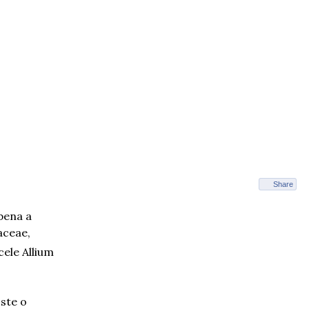
Share
lbena a
aceae,
cele Allium
Este o