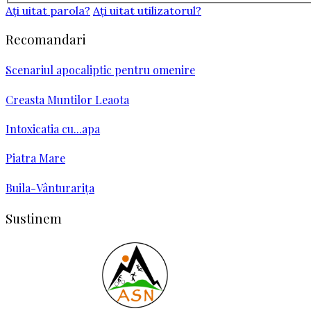
Aţi uitat parola?
Aţi uitat utilizatorul?
Recomandari
Scenariul apocaliptic pentru omenire
Creasta Muntilor Leaota
Intoxicatia cu...apa
Piatra Mare
Buila-Vânturarița
Sustinem