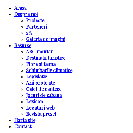
Acasa
Despre noi
Proiecte
Parteneri
2%
Galeria de imagini
Resurse
ABC montan
Destinatii turistice
Flora si fauna
Schimbarile climatice
Legislatie
Arii protejate
Caiet de cantece
Jocuri de cabana
Lexicon
Legaturi web
Revista presei
Harta site
Contact