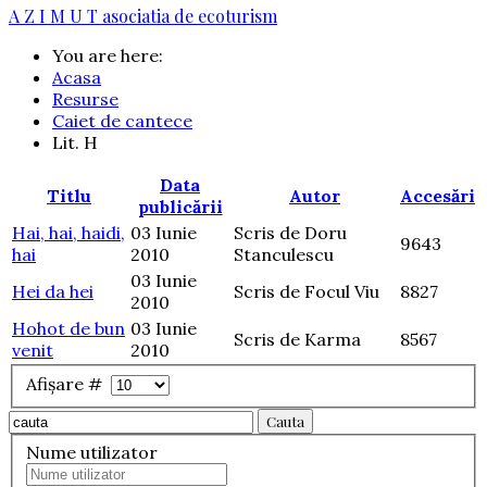
A Z I M U T
asociatia de ecoturism
You are here:
Acasa
Resurse
Caiet de cantece
Lit. H
Data
Titlu
Autor
Accesări
publicării
Hai, hai, haidi,
03 Iunie
Scris de Doru
9643
hai
2010
Stanculescu
03 Iunie
Hei da hei
Scris de Focul Viu
8827
2010
Hohot de bun
03 Iunie
Scris de Karma
8567
venit
2010
Afișare #
Cauta
Nume utilizator