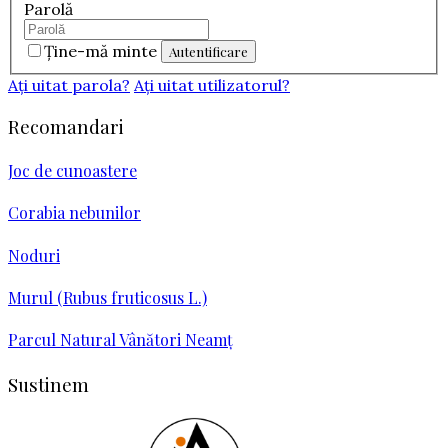
Parolă
Ţine-mă minte
Aţi uitat parola?
Aţi uitat utilizatorul?
Recomandari
Joc de cunoastere
Corabia nebunilor
Noduri
Murul (Rubus fruticosus L.)
Parcul Natural Vânători Neamţ
Sustinem