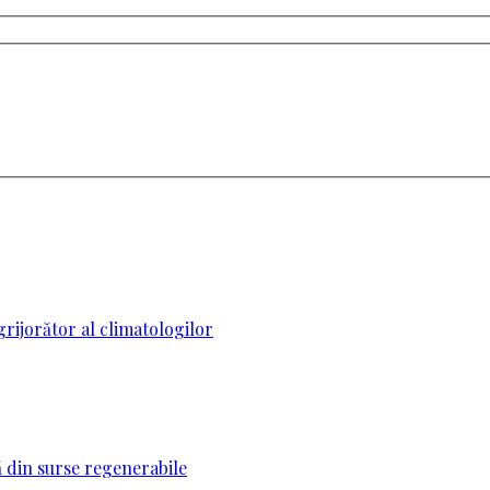
jorător al climatologilor
ă din surse regenerabile