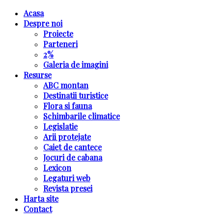
Acasa
Despre noi
Proiecte
Parteneri
2%
Galeria de imagini
Resurse
ABC montan
Destinatii turistice
Flora si fauna
Schimbarile climatice
Legislatie
Arii protejate
Caiet de cantece
Jocuri de cabana
Lexicon
Legaturi web
Revista presei
Harta site
Contact