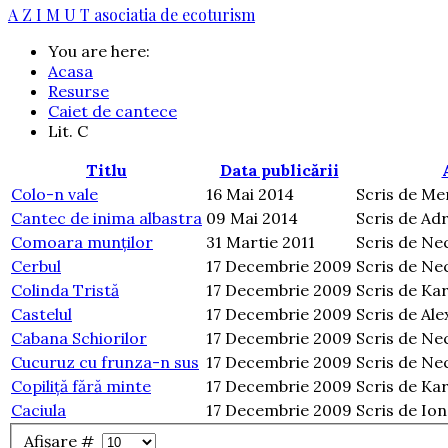
A Z I M U T
asociatia de ecoturism
You are here:
Acasa
Resurse
Caiet de cantece
Lit. C
Titlu
Data publicării
Colo-n vale
16 Mai 2014
Scris de Me
Cantec de inima albastra
09 Mai 2014
Scris de Ad
Comoara munților
31 Martie 2011
Scris de Ne
Cerbul
17 Decembrie 2009
Scris de Ne
Colinda Tristă
17 Decembrie 2009
Scris de Ka
Castelul
17 Decembrie 2009
Scris de Al
Cabana Schiorilor
17 Decembrie 2009
Scris de Ne
Cucuruz cu frunza-n sus
17 Decembrie 2009
Scris de Ne
Copiliţă fără minte
17 Decembrie 2009
Scris de Ka
Caciula
17 Decembrie 2009
Scris de Ion
Afișare #