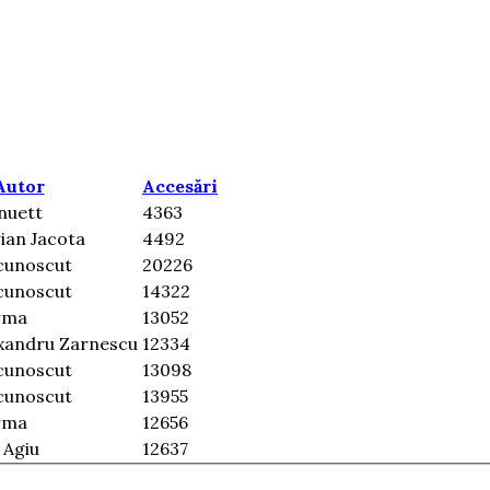
Autor
Accesări
nuett
4363
rian Jacota
4492
cunoscut
20226
cunoscut
14322
rma
13052
exandru Zarnescu
12334
cunoscut
13098
cunoscut
13955
rma
12656
 Agiu
12637