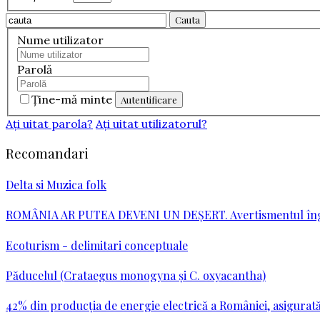
Cauta
Nume utilizator
Parolă
Ţine-mă minte
Aţi uitat parola?
Aţi uitat utilizatorul?
Recomandari
Delta si Muzica folk
ROMÂNIA AR PUTEA DEVENI UN DEŞERT. Avertismentul îngri
Ecoturism - delimitari conceptuale
Păducelul (Crataegus monogyna şi C. oxyacantha)
42% din producția de energie electrică a României, asigurat