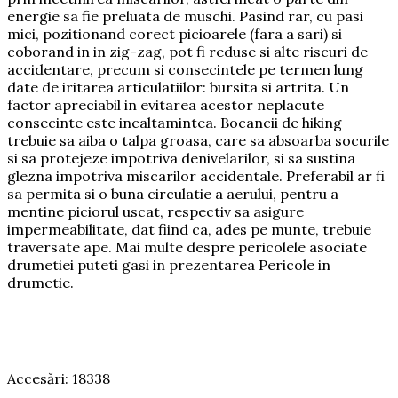
energie sa fie preluata de muschi. Pasind rar, cu pasi
mici, pozitionand corect picioarele (fara a sari) si
coborand in in zig-zag, pot fi reduse si alte riscuri de
accidentare, precum si consecintele pe termen lung
date de iritarea articulatiilor: bursita si artrita. Un
factor apreciabil in evitarea acestor neplacute
consecinte este incaltamintea. Bocancii de hiking
trebuie sa aiba o talpa groasa, care sa absoarba socurile
si sa protejeze impotriva denivelarilor, si sa sustina
glezna impotriva miscarilor accidentale. Preferabil ar fi
sa permita si o buna circulatie a aerului, pentru a
mentine piciorul uscat, respectiv sa asigure
impermeabilitate, dat fiind ca, ades pe munte, trebuie
traversate ape. Mai multe despre pericolele asociate
drumetiei puteti gasi in prezentarea Pericole in
drumetie.
Accesări: 18338