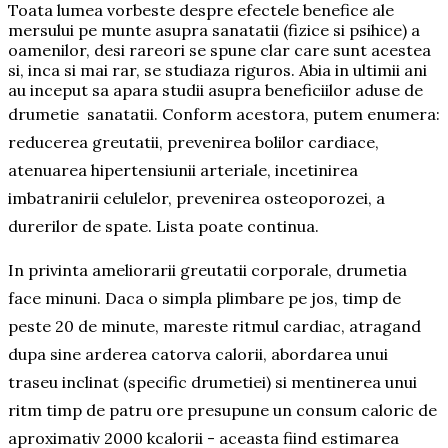
Toata lumea vorbeste despre efectele benefice ale
mersului pe munte asupra sanatatii (fizice si psihice) a
oamenilor, desi rareori se spune clar care sunt acestea
si, inca si mai rar, se studiaza riguros. Abia in ultimii ani
au inceput sa apara studii asupra beneficiilor aduse de
drumetie sanatatii. Conform acestora, p
utem enumera:
reducerea greutatii, prevenirea bolilor cardiace,
atenuarea hipertensiunii arteriale, incetinirea
imbatranirii celulelor, prevenirea osteoporozei, a
durerilor de spate. Lista poate continua.
In privinta ameliorarii greutatii corporale, drumetia
face minuni. Daca o simpla plimbare pe jos, timp de
peste 20 de minute, mareste ritmul cardiac, atragand
dupa sine arderea catorva calorii, abordarea unui
traseu inclinat (specific drumetiei) si mentinerea unui
ritm timp de patru ore presupune un consum caloric de
aproximativ 2000 kcalorii - aceasta fiind estimarea