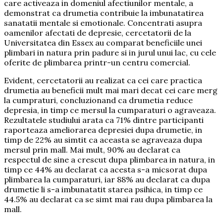
care activeaza in domeniul afectiunilor mentale, a
demonstrat ca drumetia contribuie la imbunatatirea
sanatatii mentale si emotionale. Concentrati asupra
oamenilor afectati de depresie, cercetatorii de la
Universitatea din Essex au comparat beneficiile unei
plimbari in natura prin padure si in jurul unui lac, cu cele
oferite de plimbarea printr-un centru comercial.
Evident, cercetatorii au realizat ca cei care practica
drumetia au beneficii mult mai mari decat cei care merg
la cumpraturi, concluzionand ca drumetia reduce
depresia, in timp ce mersul la cumparaturi o agraveaza.
Rezultatele studiului arata ca 71% dintre participanti
raporteaza ameliorarea depresiei dupa drumetie, in
timp de 22% au simtit ca aceasta se agraveaza dupa
mersul prin mall. Mai mult, 90% au declarat ca
respectul de sine a crescut dupa plimbarea in natura, in
timp ce 44% au declarat ca acesta s-a micsorat dupa
plimbarea la cumparaturi, iar 88% au declarat ca dupa
drumetie li s-a imbunatatit starea psihica, in timp ce
44.5% au declarat ca se simt mai rau dupa plimbarea la
mall.