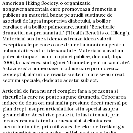
American Hiking Society, o organizatie
nonguvernamentala care promoveaza drumetia a
publicat un material, bazat pe studii sustinute de
asociatii de lupta importriva diabetului, a bolilor
cardiace si a bolilor pulmonare, numit "Beneficiile
drumetiei asupra sanatatii" (“Health Benefits of Hiking”).
Materialul sustine si demonstreaza ideea valorii
exceptionale pe care o are drumetia montana pentru
imbunatatirea starii de sanatate. Materialul a avut un
puternic impact asupra opiniei publice, ducand, dupa
2006, la nasterea sintagmei "drumetie pentru sanatate".
Astazi exista numeroase produse care promoveaza
conceptul, alaturi de reviste si siteuri care si-au creat
sectiuni speciale, dedicate acestui subiect.
Articolul de fata nu ar fi complet fara a prezenta si
riscurile la care ne poate supune drumetia. Coborarea
induce de doua ori mai multa presiune decat mersul pe
plan drept, asupra articulatiilor si in special asupra
genunchilor. Acest risc poate fi, totusi atenuat, prin
incarcarea mai atenta a rucsacului si eliminarea
lucrurilor inutile, prin utilizarea betelor de trekkinkg si
prin incetinirea miscarilor, astfel incat o parte din