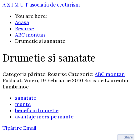
A Z I M U T
asociatia de ecoturism
You are here:
Acasa
Resurse
ABC montan
Drumetie si sanatate
Drumetie si sanatate
Categoria părinte: Resurse
Categorie:
ABC montan
Publicat: Vineri, 19 Februarie 2010
Scris de Laurentiu
Lambrinoc
sanatate
munte
beneficii drumetie
avantaje mers pe munte
Tipărire
Email
Share