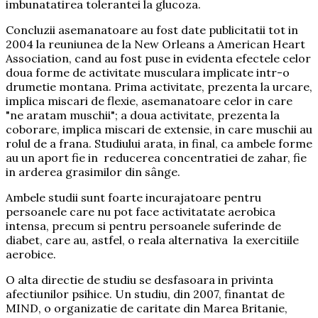
imbunatatirea tolerantei la glucoza.
Concluzii asemanatoare au fost date publicitatii tot in
2004 la reuniunea de la New Orleans a American Heart
Association, cand au fost puse in evidenta efectele celor
doua forme de activitate musculara implicate intr-o
drumetie montana. Prima activitate, prezenta la urcare,
implica miscari de flexie, asemanatoare celor in care
"ne aratam muschii"; a doua activitate, prezenta la
coborare, implica miscari de extensie, in care muschii au
rolul de a frana. Studiului arata, in final, ca ambele forme
au un aport fie in reducerea concentratiei de zahar, fie
in arderea grasimilor din sânge.
Ambele studii sunt foarte incurajatoare pentru
persoanele care nu pot face activitatate aerobica
intensa, precum si pentru persoanele suferinde de
diabet, care au, astfel, o reala alternativa la exercitiile
aerobice.
O alta directie de studiu se desfasoara in privinta
afectiunilor psihice. Un studiu, din 2007, finantat de
MIND, o organizatie de caritate din Marea Britanie,