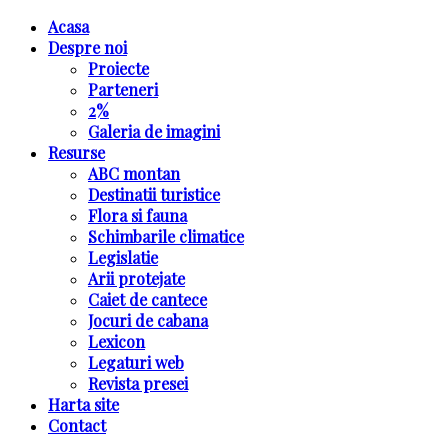
Acasa
Despre noi
Proiecte
Parteneri
2%
Galeria de imagini
Resurse
ABC montan
Destinatii turistice
Flora si fauna
Schimbarile climatice
Legislatie
Arii protejate
Caiet de cantece
Jocuri de cabana
Lexicon
Legaturi web
Revista presei
Harta site
Contact