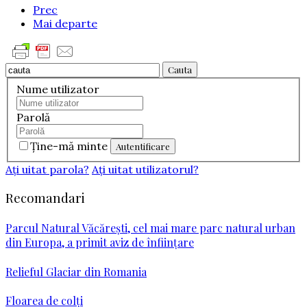
Prec
Mai departe
Cauta
Nume utilizator
Parolă
Ţine-mă minte
Aţi uitat parola?
Aţi uitat utilizatorul?
Recomandari
Parcul Natural Văcărești, cel mai mare parc natural urban
din Europa, a primit aviz de înfiinţare
Relieful Glaciar din Romania
Floarea de colți