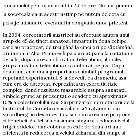
consumului pentru un adult in 24 de ore. Nu mai punem
la socoteala ca in acest rastimp ne putem delecta cu
peisaje minunate, eventual in compania unor prieteni.
In 2004, cercetatorii austrieci au efectuat asupra unui
grup de 45 de tineri sanatosi, impartit in doua echipe,
care au practicat, de trei până la cinci ori pe săptămână,
drumetia in Alpi. Prima echipa a urcat pana la o statiune
de schi, dupa care a coborat cu telecabina, al doilea
grup a urcat cu telecabina si a coborat pe jos. Dupa
doua luni, cele doua grupuri au schimbat programul,
repetand experimentul. S-a dovedit ca drumetia, asa
cum era de asteptat, reprezinta un exercitiu fizic
complex, dand rezultate masurabile asupra sanatatii.
Ambele grupe au prezentat o scadere cu aproximativ
10% a colesterolului rau. Surprinzator, cercetatorii de la
Institutul de Cercetari Vasculare si Tratament din
Vorarlberg au descoperit ca si coborarea are propriile
ei beneficii. Astfel, ascensiunea, singura, reduce nivelul
trigliceridelor, dar coborarea este de doua ori mai
eficienta in reducerea nivelului zaharului din sange si