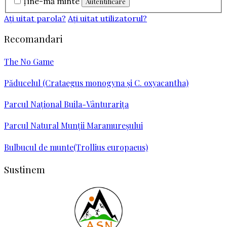
Ţine-mă minte
Aţi uitat parola?
Aţi uitat utilizatorul?
Recomandari
The No Game
Păducelul (Crataegus monogyna şi C. oxyacantha)
Parcul Naţional Buila-Vânturariţa
Parcul Natural Munții Maramureșului
Bulbucul de munte(Trollius europaeus)
Sustinem