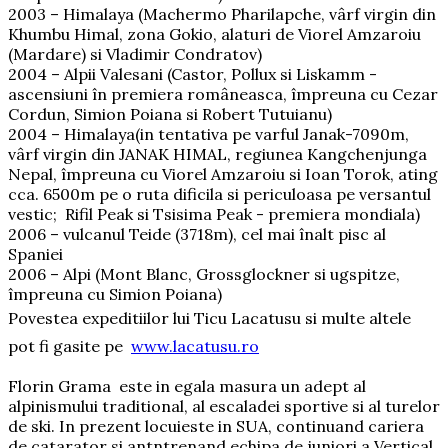
2003 – Himalaya (Machermo Pharilapche, vârf virgin din
Khumbu Himal, zona Gokio, alaturi de Viorel Amzaroiu
(Mardare) si Vladimir Condratov)
2004 – Alpii Valesani (Castor, Pollux si Liskamm -
ascensiuni în premiera româneasca, împreuna cu Cezar
Cordun, Simion Poiana si Robert Tutuianu)
2004 – Himalaya(in tentativa pe varful Janak-7090m,
vârf virgin din JANAK HIMAL, regiunea Kangchenjunga
Nepal, împreuna cu Viorel Amzaroiu si Ioan Torok, ating
cca. 6500m pe o ruta dificila si periculoasa pe versantul
vestic; Rifil Peak si Tsisima Peak - premiera mondiala)
2006 – vulcanul Teide (3718m), cel mai înalt pisc al
Spaniei
2006 – Alpi (Mont Blanc, Grossglockner si ugspitze,
împreuna cu Simion Poiana)
Povestea expeditiilor lui Ticu Lacatusu si multe altele
pot fi gasite pe
www.lacatusu.ro
Florin Grama este in egala masura un adept al
alpinismului traditional, al escaladei sportive si al turelor
de ski. In prezent locuieste in SUA, continuand cariera
de catarator si antntrenand echipa de juniori a Vertical