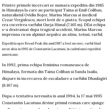
Printre primele incercari se numara expeditia din 1985
in Himalaya la care au participat Taina si Emil Coliban,
naturalistul Ovidiu Bojor, Marius Marcus si medicul
Cezar Vergulescu, mort lovit de o piatra. Scopul echipei
era cucerirea varfului Gurja Himal (7.165 m). DEsi echipa
s-a destramat dupa tragicul accident, Marius Marcus
impreuna cu un alpinist nepalez au atins, totusi, varful.
Expeditia spre Broad Peak din anul 1987 a fost un esec, varful fiind
urcat abia in 1992 de Constantin Lacatusu, in cadrul unei expeditii
americane.
In 1992, prima echipa feminina romaneasca de
Himalaya, formata din Taina Coliban si Sanda Isaila,
dispare in incercarea de escaladare a varfului Dhaulagiri
(8.167 m).
Dupa o tentativa nereusita in anul 1994, la 17 mai 1995
Constantin Lacatusu devine primul roman care ajunge