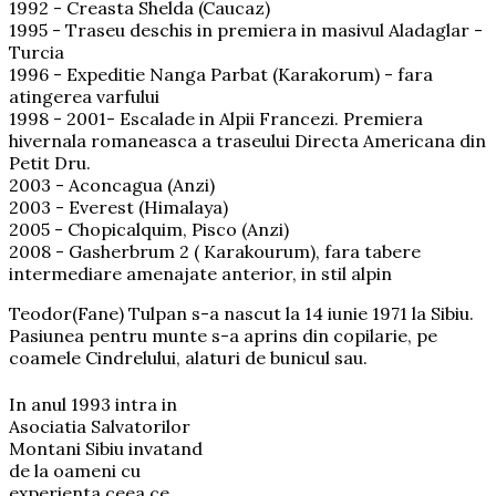
1992 - Creasta Shelda (Caucaz)
1995 - Traseu deschis in premiera in masivul Aladaglar -
Turcia
1996 - Expeditie Nanga Parbat (Karakorum) - fara
atingerea varfului
1998 - 2001- Escalade in Alpii Francezi. Premiera
hivernala romaneasca a traseului Directa Americana din
Petit Dru.
2003 - Aconcagua (Anzi)
2003 - Everest (Himalaya)
2005 - Chopicalquim, Pisco (Anzi)
2008 - Gasherbrum 2 ( Karakourum), fara tabere
intermediare amenajate anterior, in stil alpin
Teodor(Fane) Tulpan s-a nascut la 14 iunie 1971 la Sibiu.
Pasiunea pentru munte s-a aprins din copilarie, pe
coamele Cindrelului, alaturi de bunicul sau.
In anul 1993 intra in
Asociatia Salvatorilor
Montani Sibiu invatand
de la oameni cu
experienta ceea ce