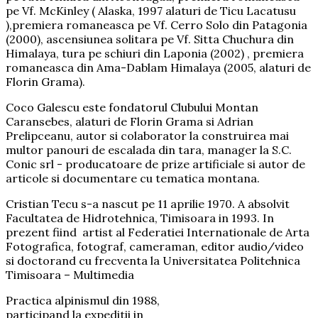
pe Vf. McKinley ( Alaska, 1997 alaturi de Ticu Lacatusu
),premiera romaneasca pe Vf. Cerro Solo din Patagonia
(2000), ascensiunea solitara pe Vf. Sitta Chuchura din
Himalaya, tura pe schiuri din Laponia (2002) , premiera
romaneasca din Ama-Dablam Himalaya (2005, alaturi de
Florin Grama).
Coco Galescu este fondatorul Clubului Montan
Caransebes, alaturi de Florin Grama si Adrian
Prelipceanu, autor si colaborator la construirea mai
multor panouri de escalada din tara, manager la S.C.
Conic srl - producatoare de prize artificiale si autor de
articole si documentare cu tematica montana.
Cristian Tecu s-a nascut pe 11 aprilie 1970. A absolvit
Facultatea de Hidrotehnica, Timisoara in 1993. In
prezent fiind artist al Federatiei Internationale de Arta
Fotografica, fotograf, cameraman, editor audio/video
si doctorand cu frecventa la Universitatea Politehnica
Timisoara – Multimedia
Practica alpinismul din 1988,
participand la expeditii in