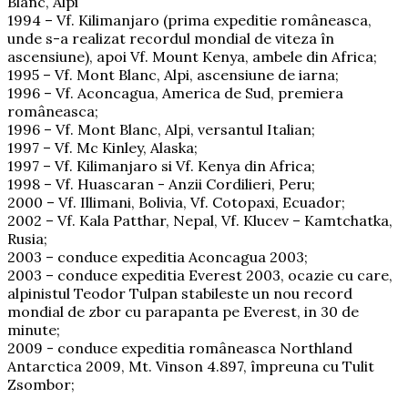
Blanc, Alpi
1994 – Vf. Kilimanjaro (prima expeditie româneasca,
unde s-a realizat recordul mondial de viteza în
ascensiune), apoi Vf. Mount Kenya, ambele din Africa;
1995 – Vf. Mont Blanc, Alpi, ascensiune de iarna;
1996 – Vf. Aconcagua, America de Sud, premiera
româneasca;
1996 – Vf. Mont Blanc, Alpi, versantul Italian;
1997 – Vf. Mc Kinley, Alaska;
1997 – Vf. Kilimanjaro si Vf. Kenya din Africa;
1998 – Vf. Huascaran - Anzii Cordilieri, Peru;
2000 – Vf. Illimani, Bolivia, Vf. Cotopaxi, Ecuador;
2002 – Vf. Kala Patthar, Nepal, Vf. Klucev – Kamtchatka,
Rusia;
2003 – conduce expeditia Aconcagua 2003;
2003 – conduce expeditia Everest 2003, ocazie cu care,
alpinistul Teodor Tulpan stabileste un nou record
mondial de zbor cu parapanta pe Everest, in 30 de
minute;
2009 - conduce expeditia româneasca Northland
Antarctica 2009, Mt. Vinson 4.897, împreuna cu Tulit
Zsombor;