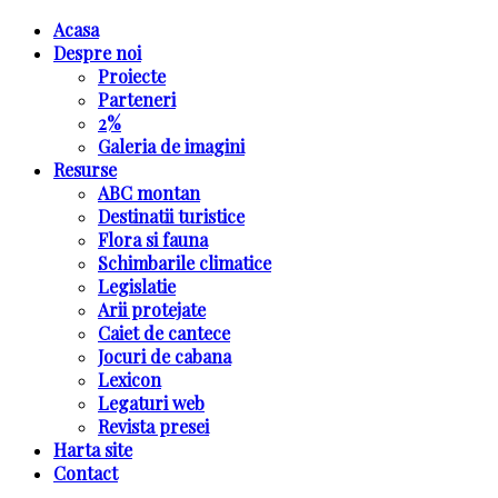
Acasa
Despre noi
Proiecte
Parteneri
2%
Galeria de imagini
Resurse
ABC montan
Destinatii turistice
Flora si fauna
Schimbarile climatice
Legislatie
Arii protejate
Caiet de cantece
Jocuri de cabana
Lexicon
Legaturi web
Revista presei
Harta site
Contact