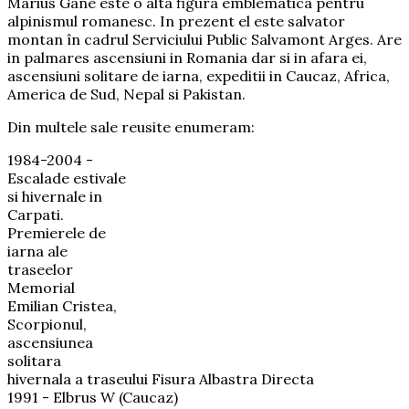
Marius Gane este o alta figura emblematica pentru
alpinismul romanesc. In prezent el este salvator
montan în cadrul Serviciului Public Salvamont Arges. Are
in palmares ascensiuni in Romania dar si in afara ei,
ascensiuni solitare de iarna, expeditii in Caucaz, Africa,
America de Sud, Nepal si Pakistan.
Din multele sale reusite enumeram:
1984-2004 -
Escalade estivale
si hivernale in
Carpati.
Premierele de
iarna ale
traseelor
Memorial
Emilian Cristea,
Scorpionul,
ascensiunea
solitara
hivernala a traseului Fisura Albastra Directa
1991 - Elbrus W (Caucaz)