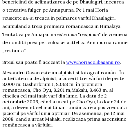
beneficiind de aclimatizarea de pe Dhaulagiri, incearca
o tentativa fulger pe Annapurna. Pe 1 mai Horia
reuseste sa-si treaca in palmares varful Dhaulagiri,
acumuland a treia premiera romaneasca in Himalaya.
Tentativa pe Annapurna este insa "respinsa" de vreme si
de conditii prea periculoase, astfel ca Annapurna ramne
„restanta”.
Siteul sau poate fi accesat la
www.horiacolibasanu.ro
.
Alexandru Gavan este un alpinist si fotograf român. În
activitatea sa de alpinist, a cucerit trei vârfuri de peste
8.000 m: Gasherbrum 1, 8.068 m, în premiera
romaneasca, Cho Oyu, 8.201 m,Makalu, 8.463 m, al
cincilea cel mai inalt varf din lume. La data de 2
octombrie 2006, când a urcat pe Cho Oyu, la doar 24 de
ani, a devenint cel mai tânar român care a pus vreodata
piciorul pe vârful unui optmiar. De asemenea, pe 12 mai
2008, cand a urcat Makalu, realizeaza prima ascensiune
româneasca a vârfului.