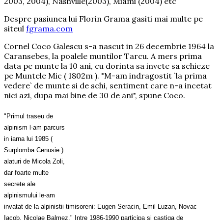
2003, 2004), Nashville(2003), Miami (2004) etc
Despre pasiunea lui Florin Grama gasiti mai multe pe
siteul
fgrama.com
Cornel Coco Galescu s-a nascut in 26 decembrie 1964 la
Caransebes, la poalele muntilor Tarcu. A mers prima
data pe munte la 10 ani, cu dorinta sa invete sa schieze
pe Muntele Mic ( 1802m ). "M-am indragostit `la prima
vedere` de munte si de schi, sentiment care n-a incetat
nici azi, dupa mai bine de 30 de ani", spune Coco.
"Primul traseu de
alpinism l-am parcurs
in iarna lui 1985 (
Surplomba Cenusie )
alaturi de Micola Zoli,
dar foarte multe
secrete ale
alpinismului le-am
invatat de la alpinistii timisoreni: Eugen Seracin, Emil Luzan, Novac
Iacob, Nicolae Balmez." Intre 1986-1990 participa si castiga de