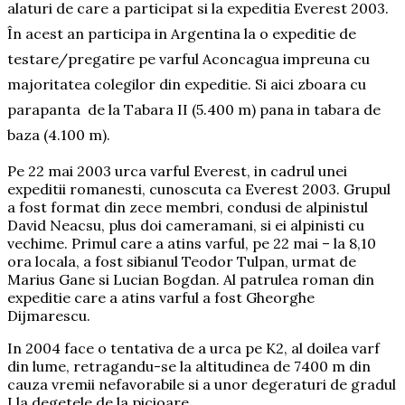
alaturi de care a participat si la expeditia Everest 2003.
În acest an participa in Argentina la o expeditie de
testare/pregatire pe varful Aconcagua impreuna cu
majoritatea colegilor din expeditie. Si aici zboara cu
parapanta de la Tabara II (5.400 m) pana in tabara de
baza (4.100 m).
Pe 22 mai 2003 urca varful Everest, in cadrul unei
expeditii romanesti, cunoscuta ca Everest 2003. Grupul
a fost format din zece membri, condusi de alpinistul
David Neacsu, plus doi cameramani, si ei alpinisti cu
vechime. Primul care a atins varful, pe 22 mai – la 8,10
ora locala, a fost sibianul Teodor Tulpan, urmat de
Marius Gane si Lucian Bogdan. Al patrulea roman din
expeditie care a atins varful a fost Gheorghe
Dijmarescu.
In 2004 face o tentativa de a urca pe K2, al doilea varf
din lume, retragandu-se la altitudinea de 7400 m din
cauza vremii nefavorabile si a unor degeraturi de gradul
I la degetele de la picioare.