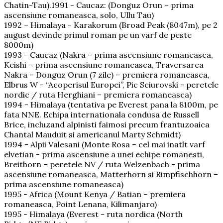
Chatin-Tau).1991 - Caucaz: (Donguz Orun – prima
ascensiune romaneasca, solo, Ullu Tau)
1992 – Himalaya - Karakorum (Broad Peak (8047m), pe 2
august devinde primul roman pe un varf de peste
8000m)
1993 - Caucaz (Nakra – prima ascensiune romaneasca,
Keishi – prima ascensiune romaneasca, Traversarea
Nakra – Donguz Orun (7 zile) – premiera romaneasca,
Elbrus W - “Acoperisul Europei”, Pic Sciurovski - peretele
nordic / ruta Herghiani – premiera romaneasca)
1994 - Himalaya (tentativa pe Everest pana la 8100m, pe
fata NNE. Echipa internationala condusa de Russell
Brice, incluzand alpinisti faimosi precum frantuzoaica
Chantal Mauduit si americanul Marty Schmidt)
1994 - Alpii Valesani (Monte Rosa – cel mai inatlt varf
elvetian - prima ascensiune a unei echipe romanesti,
Breithorn – peretele NV / ruta Welzenbach - prima
ascensiune romaneasca, Matterhorn si Rimpfischhorn –
prima ascensiune romaneasca)
1995 - Africa (Mount Kenya / Batian – premiera
romaneasca, Point Lenana, Kilimanjaro)
1995 - Himalaya (Everest - ruta nordica (North