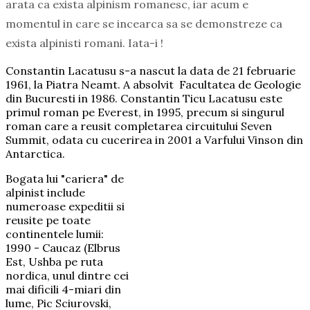
arata ca exista alpinism romanesc, iar acum e
momentul in care se incearca sa se demonstreze ca
exista alpinisti romani. Iata-i !
Constantin Lacatusu s-a nascut la data de 21 februarie
1961, la Piatra Neamt. A absolvit Facultatea de Geologie
din Bucuresti in 1986. Constantin Ticu Lacatusu este
primul roman pe Everest, in 1995, precum si singurul
roman care a reusit completarea circuitului Seven
Summit, odata cu cucerirea in 2001 a Varfului Vinson din
Antarctica.
Bogata lui "cariera" de
alpinist include
numeroase expeditii si
reusite pe toate
continentele lumii:
1990 - Caucaz (Elbrus
Est, Ushba pe ruta
nordica, unul dintre cei
mai dificili 4-miari din
lume, Pic Sciurovski,