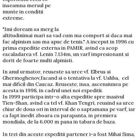
inseamna mersul pe
munte in conditii
extreme.
"Imi doream sa merg la
altitudinimai mari sa vad cum ma comport si daca mai
fac alpinism sau ma apuc de tenis." A inceput in 1996 cu
prima expeditie externa in PAMIR, avind ca scop
escaladarea vf. Lenin 7.134m, un varf impresionant si
dorit de foarte multi alpinisti.
In anul urmator, reuseste sa urce vf. Elbrus si
Ghermoghenov,facand si o tentativa la vf. Ushba, cel
mai dificil din Caucaz. Reuseste, insa, ascensiunea pe
acesta in 1998, in cadrul unei noi expeditii.
In 1999 participa intr-o alta expeditie spre masivul
Tien-Shan, avind ca tel vf. Khan Tengri, reusind sa urce
chiar de doua ori in interval de o saptamana pe varf, iar
ca fapt inedit zboara cu parapanta, in premiera
mondiala, de la 6.000 m pana in tabara de baza.
In trei din aceste expeditii partener i-a fost Mihai Sima,