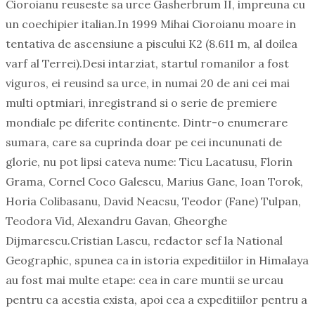
Cioroianu reuseste sa urce Gasherbrum II, impreuna cu
un coechipier italian.
In 1999 Mihai Cioroianu moare in
tentativa de ascensiune a piscului K2 (8.611 m, al doilea
varf al Terrei).
Desi intarziat, startul romanilor a fost
viguros, ei reusind sa urce, in numai 20 de ani cei mai
multi optmiari, inregistrand si o serie de premiere
mondiale pe diferite continente. Dintr-o enumerare
sumara, care sa cuprinda doar pe cei incununati de
glorie, nu pot lipsi cateva nume: Ticu Lacatusu, Florin
Grama, Cornel Coco Galescu, Marius Gane, Ioan Torok,
Horia Colibasanu, David Neacsu, Teodor (Fane) Tulpan,
Teodora Vid, Alexandru Gavan, Gheorghe
Dijmarescu.
Cristian Lascu, redactor sef la National
Geographic, spunea ca in istoria expeditiilor in Himalaya
au fost mai multe etape: cea in care muntii se urcau
pentru ca acestia exista, apoi cea a expeditiilor pentru a