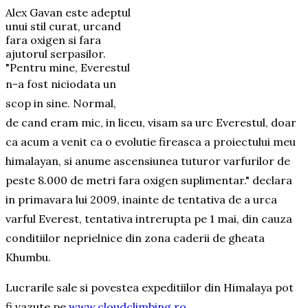
Alex Gavan este adeptul
unui stil curat, urcand
fara oxigen si fara
ajutorul serpasilor.
"Pentru mine, Everestul
n-
a fost niciodata un
scop in sine. Normal,
de cand eram mic, in liceu, visam sa urc Everestul, doar
ca acum a venit ca o evolutie fireasca a proiectului meu
hima­layan, si anume ascensiunea tuturor varfurilor de
peste 8.000 de metri fara oxigen suplimentar." declara
in primavara lui 2009, inainte de tentativa de a urca
varful Everest, tentativa intrerupta pe 1 mai, din cauza
conditiilor neprielnice din zona caderii de gheata
Khumbu.
Lucrarile sale si povestea expeditiilor din Himalaya pot
fi vazute pe
www.cloudclimbing.ro