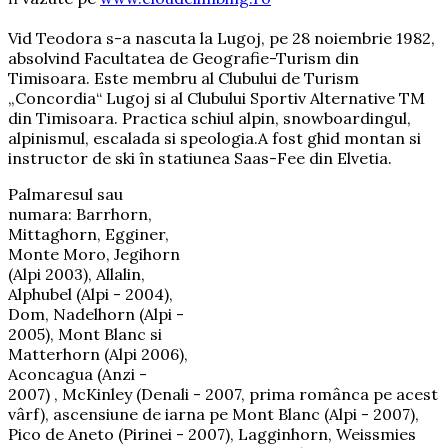
Vid Teodora s-a nascuta la Lugoj, pe 28 noiembrie 1982,
absolvind Facultatea de Geografie-Turism din
Timisoara. Este membru al Clubului de Turism
„Concordia“ Lugoj si al Clubului Sportiv Alternative TM
din Timisoara. Practica schiul alpin, snowboardingul,
alpinismul, escalada si speologia.A fost ghid montan si
instructor de ski în statiunea Saas-Fee din Elvetia.
Palmaresul sau
numara: Barrhorn,
Mittaghorn, Egginer,
Monte Moro, Jegihorn
(Alpi 2003), Allalin,
Alphubel (Alpi - 2004),
Dom, Nadelhorn (Alpi -
2005), Mont Blanc si
Matterhorn (Alpi 2006),
Aconcagua (Anzi -
2007) , McKinley (Denali - 2007, prima românca pe acest
vârf), ascensiune de iarna pe Mont Blanc (Alpi - 2007),
Pico de Aneto (Pirinei - 2007), Lagginhorn, Weissmies