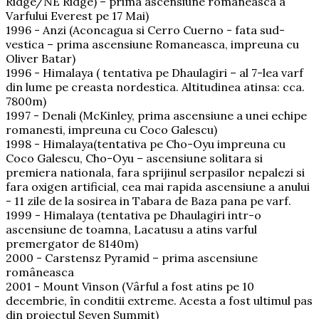
Ridge/NE Ridge) – prima ascensiune romaneasca a
Varfului Everest pe 17 Mai)
1996 - Anzi (Aconcagua si Cerro Cuerno - fata sud-
vestica – prima ascensiune Romaneasca, impreuna cu
Oliver Batar)
1996 - Himalaya ( tentativa pe Dhaulagiri – al 7-lea varf
din lume pe creasta nordestica. Altitudinea atinsa: cca.
7800m)
1997 - Denali (McKinley, prima ascensiune a unei echipe
romanesti, impreuna cu Coco Galescu)
1998 - Himalaya(tentativa pe Cho-Oyu impreuna cu
Coco Galescu, Cho-Oyu – ascensiune solitara si
premiera nationala, fara sprijinul serpasilor nepalezi si
fara oxigen artificial, cea mai rapida ascensiune a anului
- 11 zile de la sosirea in Tabara de Baza pana pe varf.
1999 - Himalaya (tentativa pe Dhaulagiri intr-o
ascensiune de toamna, Lacatusu a atins varful
premergator de 8140m)
2000 - Carstensz Pyramid – prima ascensiune
româneasca
2001 - Mount Vinson (Vârful a fost atins pe 10
decembrie, în conditii extreme. Acesta a fost ultimul pas
din proiectul Seven Summit)