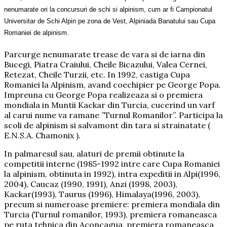
nenumarate ori la concursuri de schi si alpinism, cum ar fi Campionatul
Universitar de Schi Alpin pe zona de Vest, Alpiniada Banatului sau Cupa
Romaniei de alpinism.
Parcurge nenumarate trease de vara si de iarna din
Bucegi, Piatra Craiului, Cheile Bicazului, Valea Cernei,
Retezat, Cheile Turzii, etc. In 1992, castiga Cupa
Romaniei la Alpinism, avand coechipier pe George Popa.
Impreuna cu George Popa realizeaza si o premiera
mondiala in Muntii Kackar din Turcia, cucerind un varf
al carui nume va ramane ”Turnul Romanilor”. Participa la
scoli de alpinism si salvamont din tara si strainatate (
E.N.S.A. Chamonix ).
In palmaresul sau, alaturi de premii obtinute la
competitii interne (1985-1992 intre care Cupa Romaniei
la alpinism, obtinuta in 1992), intra expeditii in Alpi(1996,
2004), Caucaz (1990, 1991), Anzi (1998, 2003),
Kackar(1993), Taurus (1996), Himalaya(1996, 2003),
precum si numeroase premiere: premiera mondiala din
Turcia (Turnul romanilor, 1993), premiera romaneasca
pe ruta tehnica din Aconcagua, premiera romaneasca