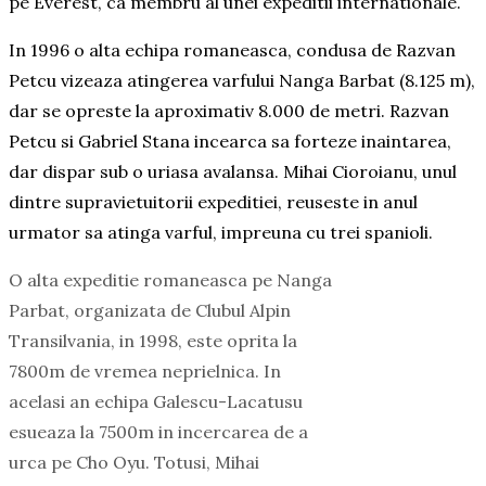
pe Everest, ca membru al unei expeditii internationale.
In 1996 o alta echipa romaneasca, condusa de Razvan
Petcu vizeaza atingerea varfului Nanga Barbat (8.125 m),
dar se opreste la aproximativ 8.000 de metri. Razvan
Petcu si Gabriel Stana incearca sa forteze inaintarea,
dar dispar sub o uriasa avalansa. Mihai Cioroianu, unul
dintre supravietuitorii expeditiei, reuseste in anul
urmator sa atinga varful, impreuna cu trei spanioli.
O alta expeditie romaneasca pe Nanga
Parbat, organizata de Clubul Alpin
Transilvania, in 1998, este oprita la
7800m de vremea neprielnica. In
acelasi an echipa Galescu-Lacatusu
esueaza la 7500m in incercarea de a
urca pe Cho Oyu. Totusi, Mihai