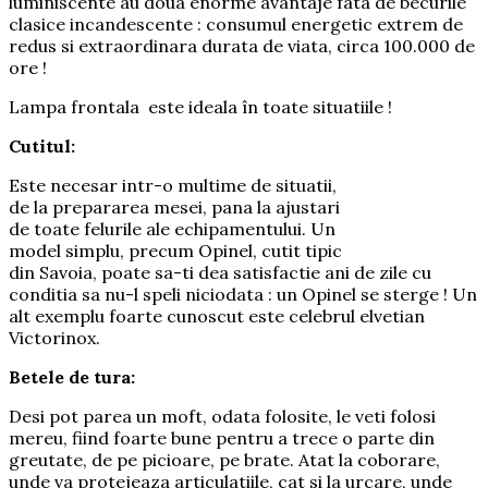
luminiscente au doua enorme avantaje fata de becurile
clasice incandescente : consumul energetic extrem de
redus si extraordinara durata de viata, circa 100.000 de
ore !
Lampa frontala este ideala în toate situatiile !
Cutitul:
Este necesar intr-o multime de situatii,
de la prepararea mesei, pana la ajustari
de toate felurile ale echipamentului. Un
model simplu, precum Opinel, cutit tipic
din Savoia, poate sa-ti dea satisfactie ani de zile cu
conditia sa nu-l speli niciodata : un Opinel se sterge ! Un
alt exemplu foarte cunoscut este celebrul elvetian
Victorinox.
Betele de tura:
Desi pot parea un moft, odata folosite, le veti folosi
mereu, fiind foarte bune pentru a trece o parte din
greutate, de pe picioare, pe brate. Atat la coborare,
unde va protejeaza articulatiile, cat si la urcare, unde