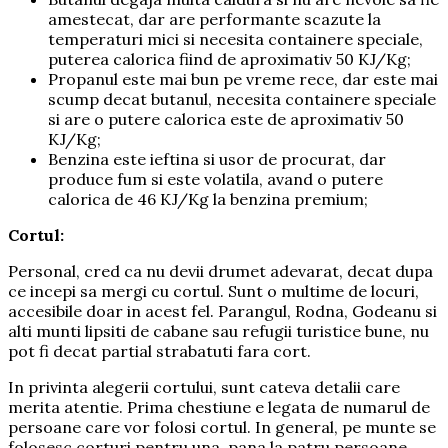
amestecat, dar are performante scazute la
temperaturi mici si necesita containere speciale,
puterea calorica fiind de aproximativ 50 KJ/Kg;
Propanul este mai bun pe vreme rece, dar este mai
scump decat butanul, necesita containere speciale
si are o putere calorica este de aproximativ 50
KJ/Kg;
Benzina este ieftina si usor de procurat, dar
produce fum si este volatila, avand o putere
calorica de 46 KJ/Kg la benzina premium;
Cortul:
Personal, cred ca nu devii drumet adevarat, decat dupa
ce incepi sa mergi cu cortul. Sunt o multime de locuri,
accesibile doar in acest fel. Parangul, Rodna, Godeanu si
alti munti lipsiti de cabane sau refugii turistice bune, nu
pot fi decat partial strabatuti fara cort.
In privinta alegerii cortului, sunt cateva detalii care
merita atentie. Prima chestiune e legata de numarul de
persoane care vor folosi cortul. In general, pe munte se
folosesc corturi pentru una, pana la patru persoane,