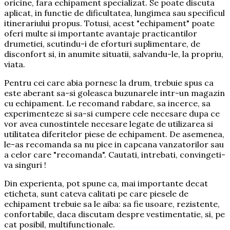
oricine, fara echipament specializat. Se poate discuta
aplicat, in functie de dificultatea, lungimea sau specificul
itinerariului propus. Totusi, acest "echipament" poate
oferi multe si importante avantaje practicantilor
drumetiei, scutindu-i de eforturi suplimentare, de
disconfort si, in anumite situatii, salvandu-le, la propriu,
viata.
Pentru cei care abia pornesc la drum, trebuie spus ca
este aberant sa-si goleasca buzunarele intr-un magazin
cu echipament. Le recomand rabdare, sa incerce, sa
experimenteze si sa-si cumpere cele necesare dupa ce
vor avea cunostintele necesare legate de utilizarea si
utilitatea diferitelor piese de echipament. De asemenea,
le-as recomanda sa nu pice in capcana vanzatorilor sau
a celor care "recomanda". Cautati, intrebati, convingeti-
va singuri !
Din experienta, pot spune ca, mai importante decat
eticheta, sunt cateva calitati pe care piesele de
echipament trebuie sa le aiba: sa fie usoare, rezistente,
confortabile, daca discutam despre vestimentatie, si, pe
cat posibil, multifunctionale.