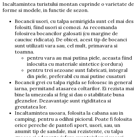
Incaltamintea turistului montan cuprinde o varietate de
forme si modele, in functie de sezon.
Bocancii usori, cu talpa semirigida sunt cel mai des
folositi, fiind usori si comozi. As recomanda
folosirea bocancilor galosati (cu margine de
cauciuc ridicata). De obicei, acest tip de bocanci
sunt utilizati vara sau, cel mult, primavara si
toamna.
pentru vara au mai putina piele, aceasta fiind
inlocuita cu materiale sintetice (cordura)
pentru trei sezoane sunt fabricati, integral
din piele, preferabil cu mai putine cusaturi
Bocancii grei cu talpa rigida se folosesc in general
iarna, permitand atasarea coltarilor. Ei rezista mai
bine la umezeala si frig si dau o stabilitate buna
gleznelor. Dezavantaje sunt rigiditatea si
greutatea lor.
Incaltamintea usoara, folosita la cabana sau in
camping, pentru a odihni piciorul. Poate fi folosita
orice pereche de pantofi sport, usori, sau, un
anumit tip de sandale, mai rezistente, cu talpa