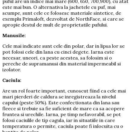
puful are un indice mai mare (600, 650, 700,900), cu atat
este mai bun. O alternativa la jachetele cu puf, mai
scumpe, sunt cele ce folosesc materiale sintetice, de
exemplu Primaloft, dezvoltat de NorthFace, si care se
apropie destul de mult de proprietatile pufului.
Manusile:
Cele mai indicate sunt cele din polar, dar in lipsa lor se
pot folosi cele din lana cu cinci degete. Iarna este
necesar, uneori, ca peste acestea, sa folosim si o
pereche de supramanusi din material impermeabil si
izolator.
Caciula:
Are un rol foarte important, cunoscut fiind ca cele mai
mari pierderi de caldura se inregistreaza la nivelul
capului (peste 50%). Este confectionata din lana sau
fleece si trebuie sa fie suficient de mare ca sa acopere
fruntea si urechile. Iarna, pe timp nefavorabil, se pot
folosi caciulile de tip cagula, iar in situatiile in care
temperatura o permite, caciula poate fi inlocuita cu o