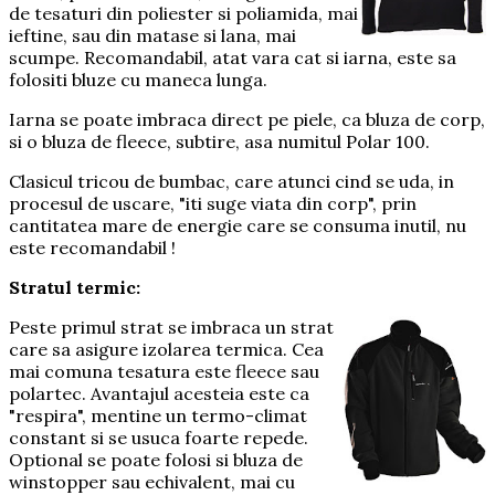
de tesaturi din poliester si poliamida, mai
ieftine, sau din matase si lana, mai
scumpe. Recomandabil, atat vara cat si iarna, este sa
folositi bluze cu maneca lunga.
Iarna se poate imbraca direct pe piele, ca bluza de corp,
si o bluza de fleece, subtire, asa numitul Polar 100.
Clasicul tricou de bumbac, care atunci cind se uda, in
procesul de uscare, "iti suge viata din corp", prin
cantitatea mare de energie care se consuma inutil, nu
este recomandabil !
Stratul termic:
Peste primul strat se imbraca un strat
care sa asigure izolarea termica. Cea
mai comuna tesatura este fleece sau
polartec. Avantajul acesteia este ca
"respira", mentine un termo-climat
constant si se usuca foarte repede.
Optional se poate folosi si bluza de
winstopper sau echivalent, mai cu