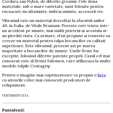
Cordura sau Nylon, de diferite grosimi. Cele doua
materiale, sub o mare varietate, sunt folosite pentru
rucsacuri, incaltaminte, imbracaminte, accesorii etc.
Vibramul este un material dezvoltat la sfarsitul anilor
40, in Italia, de Vitale Bramani. Poveste este trista; intr-
un accident pe munte, mai multi prieteni ai acestuia si-
au pierdut viata. Ca urmare, el isi propune si reuseste sa
creeze un material pentru talpa bocancilor cu calitati
superioare. Este vibramul, prezent azi pe marea
majoritate a bocancilor de munte. Unele firme fac
exceptie, folosind diferite patente proprii. Cazul cel mai
cunoscut este al firmei Salomon, care utilizeaza la multe
modele talpile Contagrip
Pentru o imagine mai cuprinzatoare va propun o
lista
cu siteurile celor mai cunoscuti prodcatori de
echipament.
VESTIMENTATIA
Pantalonii: