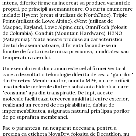
intens, diferite firme au incercat sa produca variantele
proprii, pe principii asemanatoare. O scurta enumerare
include: Hyvent (creat si utilizat de NorthFace), Triple
Point (utilizat de Lowe Alpine), eVent (utilizat de
Macpac, Kayland, Lowe Alpine etc), OmniTech (folosit
de Columbia), Conduit (Mountain Hardware), H2NO
(Patagonia). Toate aceste produse au caracteristici
destul de asemanatoare, diferenta facandu-se in
functie de factori externi ca presiunea, umiditatea sau
temperatura aerului.
Un exemplu iesit din comun este cel al firmei Vertical,
care a dezvoltat o tehnologie diferita de cea a "gaurilor"
din Goretex. Membrana lor, numita MP+, nu are orificii,
insa include molecule dintr-o substanta hidrofila, care
"consuma" apa din transpiratie. De fapt, aceste
molecule faciliteaza tercerea umiditatii catre exterior,
realizand un record de respirabilitate, dublat de
impermeabilitatea, asigurata natura,l prin lipsa porilor
de pe suprafata membranei.
Fac o paranteza, nu neaparat necesara, pentru a
preciza ca eticheta NovaDry, folosita de Decathlon, nu