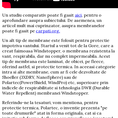
Un studiu comparativ poate fi gasit
aici
, pentru o
aprofundare asupra subiectului. De asemenea, un
articol mult mai cuprinzator, asupra membranelor
poate fi gasit pe
carpati.org.
Un alt tip de membrane este folosit pentru protectie
impotriva vantului. Startul a venit tot de la Gore, care a
creat faimoasa Windstopper, o membrana rezistenta la
vant, respirabila, dar nu complet impermeabila. Acest
tip de membrana este laminat, de obicei, pe fleece,
oferind astfel, si protectie termica. In aceeasi categorie
intra si alte membrane, cum ar fi cele dezvoltate de
Shoeller (3XDRY, NanoSphere) sau de
Polartec(PowerShield, WindPro) etc, superioare prin
indicele de respirabilitate si tehnologia DWR (Durable
Water Repellent) membranei Windstopper.
Referindu-ne la tesaturi, vom mentiona, pentru
protectie termica, Polartec, o inventie prezenta "pe
toate drumurile" atat in forma originala, cat si ca