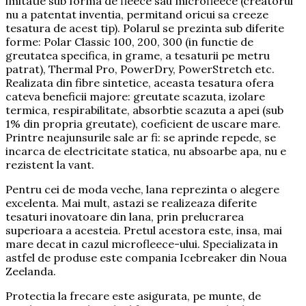
imitatie sub forma de fleece sau microfleece (creatorul
nu a patentat inventia, permitand oricui sa creeze
tesatura de acest tip). Polarul se prezinta sub diferite
forme: Polar Classic 100, 200, 300 (in functie de
greutatea specifica, in grame, a tesaturii pe metru
patrat), Thermal Pro, PowerDry, PowerStretch etc.
Realizata din fibre sintetice, aceasta tesatura ofera
cateva beneficii majore: greutate scazuta, izolare
termica, respirabilitate, absorbtie scazuta a apei (sub
1% din propria greutate), coeficient de uscare mare.
Printre neajunsurile sale ar fi: se aprinde repede, se
incarca de electricitate statica, nu absoarbe apa, nu e
rezistent la vant.
Pentru cei de moda veche, lana reprezinta o alegere
excelenta. Mai mult, astazi se realizeaza diferite
tesaturi inovatoare din lana, prin prelucrarea
superioara a acesteia. Pretul acestora este, insa, mai
mare decat in cazul microfleece-ului. Specializata in
astfel de produse este compania Icebreaker din Noua
Zeelanda.
Protectia la frecare este asigurata, pe munte, de