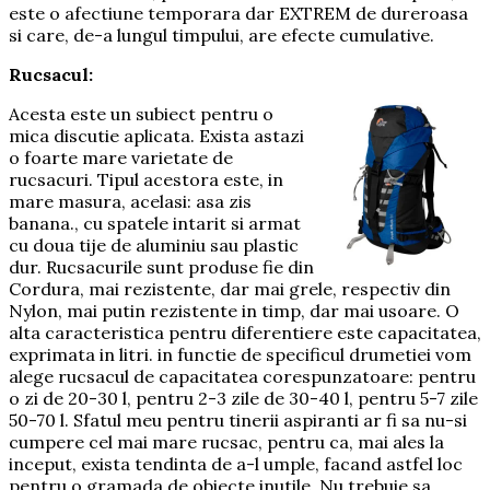
este o afectiune temporara dar EXTREM de dureroasa
si care, de-a lungul timpului, are efecte cumulative.
Rucsacul:
Acesta este un subiect pentru o
mica discutie aplicata. Exista astazi
o foarte mare varietate de
rucsacuri. Tipul acestora este, in
mare masura, acelasi: asa zis
banana., cu spatele intarit si armat
cu doua tije de aluminiu sau plastic
dur. Rucsacurile sunt produse fie din
Cordura, mai rezistente, dar mai grele, respectiv din
Nylon, mai putin rezistente in timp, dar mai usoare. O
alta caracteristica pentru diferentiere este capacitatea,
exprimata in litri. in functie de specificul drumetiei vom
alege rucsacul de capacitatea corespunzatoare: pentru
o zi de 20-30 l, pentru 2-3 zile de 30-40 l, pentru 5-7 zile
50-70 l. Sfatul meu pentru tinerii aspiranti ar fi sa nu-si
cumpere cel mai mare rucsac, pentru ca, mai ales la
inceput, exista tendinta de a-l umple, facand astfel loc
pentru o gramada de obiecte inutile. Nu trebuie sa