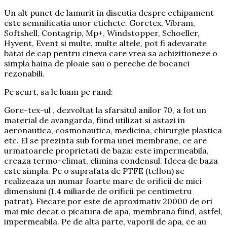
Un alt punct de lamurit in discutia despre echipament
este semnificatia unor etichete. Goretex, Vibram,
Softshell, Contagrip, Mp+, Windstopper, Schoeller,
Hyvent, Event si multe, multe altele, pot fi adevarate
batai de cap pentru cineva care vrea sa achizitioneze o
simpla haina de ploaie sau o pereche de bocanci
rezonabili.
Pe scurt, sa le luam pe rand:
Gore-tex-ul , dezvoltat la sfarsitul anilor 70, a fot un
material de avangarda, fiind utilizat si astazi in
aeronautica, cosmonautica, medicina, chirurgie plastica
etc. El se prezinta sub forma unei membrane, ce are
urmatoarele proprietati de baza: este impermeabila,
creaza termo-climat, elimina condensul. Ideea de baza
este simpla. Pe o suprafata de PTFE (teflon) se
realizeaza un numar foarte mare de orificii de mici
dimensiuni (1.4 miliarde de orificii pe centimetru
patrat). Fiecare por este de aproximativ 20000 de ori
mai mic decat o picatura de apa, membrana fiind, astfel,
impermeabila. Pe de alta parte, vaporii de apa, ce au