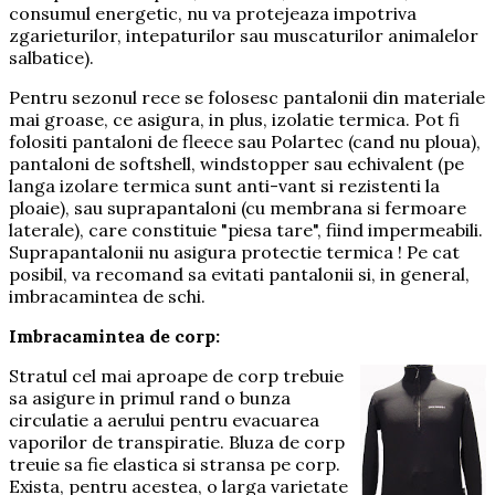
consumul energetic, nu va protejeaza impotriva
zgarieturilor, intepaturilor sau muscaturilor animalelor
salbatice).
Pentru sezonul rece se folosesc pantalonii din materiale
mai groase, ce asigura, in plus, izolatie termica. Pot fi
folositi pantaloni de fleece sau Polartec (cand nu ploua),
pantaloni de softshell, windstopper sau echivalent (pe
langa izolare termica sunt anti-vant si rezistenti la
ploaie), sau suprapantaloni (cu membrana si fermoare
laterale), care constituie "piesa tare", fiind impermeabili.
Suprapantalonii nu asigura protectie termica ! Pe cat
posibil, va recomand sa evitati pantalonii si, in general,
imbracamintea de schi.
Imbracamintea de corp:
Stratul cel mai aproape de corp trebuie
sa asigure in primul rand o bunza
circulatie a aerului pentru evacuarea
vaporilor de transpiratie. Bluza de corp
treuie sa fie elastica si stransa pe corp.
Exista, pentru acestea, o larga varietate