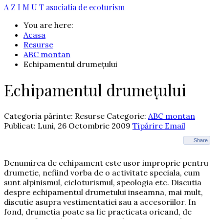
A Z I M U T
asociatia de ecoturism
You are here:
Acasa
Resurse
ABC montan
Echipamentul drumețului
Echipamentul drumețului
Categoria părinte: Resurse
Categorie:
ABC montan
Publicat: Luni, 26 Octombrie 2009
Tipărire
Email
Share
Denumirea de echipament este usor improprie pentru
drumetie, nefiind vorba de o activitate speciala, cum
sunt alpinismul, cicloturismul, speologia etc. Discutia
despre echipamentul drumetului inseamna, mai mult,
discutie asupra vestimentatiei sau a accesoriilor. In
fond, drumetia poate sa fie practicata oricand, de