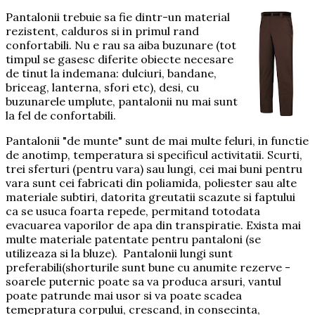
Pantalonii trebuie sa fie dintr-un material
rezistent, calduros si in primul rand
confortabili. Nu e rau sa aiba buzunare (tot
timpul se gasesc diferite obiecte necesare
de tinut la indemana: dulciuri, bandane,
briceag, lanterna, sfori etc), desi, cu
buzunarele umplute, pantalonii nu mai sunt
la fel de confortabili.
Pantalonii "de munte" sunt de mai multe feluri, in functie
de anotimp, temperatura si specificul activitatii. Scurti,
trei sferturi (pentru vara) sau lungi, cei mai buni pentru
vara sunt cei fabricati din poliamida, poliester sau alte
materiale subtiri, datorita greutatii scazute si faptului
ca se usuca foarta repede, permitand totodata
evacuarea vaporilor de apa din transpiratie. Exista mai
multe materiale patentate pentru pantaloni (se
utilizeaza si la bluze). Pantalonii lungi sunt
preferabili(shorturile sunt bune cu anumite rezerve -
soarele puternic poate sa va produca arsuri, vantul
poate patrunde mai usor si va poate scadea
temepratura corpului, crescand, in consecinta,