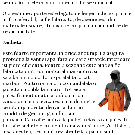
seama in turele cu vant puternic din sezonul cald.
O chestiune aparte este legata de lenjeria de corp, care,
ar fi preferabil, sa fie fabricata, de asemenea, din
materiale usoare, stransa pe corp, cu un bun indice de
respirabilitate.
Jacheta:
Este foarte importanta, in orice anotimp. Ea asigura
protectia la vant si apa, fara de care stratele interioare
isi pierd eficienta. Pentru 3 sezoane este bine sa fie
fabricata di
ntr-un material mai subtire si
sa aiba un indice de respirabilitate cat
mai bun. Pentru iarna e recomandabila o
jacheta cu dubla laminare. Tot aici ar
putea fi mentionata si pufoaica sau
canadiana, cu precizarea ca in drumetie
se intampla destul de rar si doar in
conditii de ger aprig, sa folosim
pufoaica. Ca o alternativa la jacheta clasica ar putea fi
folosite jachetele cu membrana windstopper/softshell,
insa acestea, desi sunt rezistente la apa, nu sunt