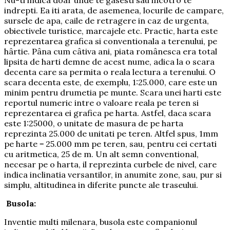
Nu-ti indica doar unde te gasesti sau incotro te
indrepti. Ea iti arata, de asemenea, locurile de campare,
sursele de apa, caile de retragere in caz de urgenta,
obiectivele turistice, marcajele etc. Practic, harta este
reprezentarea grafica si conventionala a terenului, pe
hârtie. Pâna cum câtiva ani, piata românesca era total
lipsita de harti demne de acest nume, adica la o scara
decenta care sa permita o reala lectura a terenului. O
scara decenta este, de exemplu, 1:25.000, care este un
minim pentru drumetia pe munte. Scara unei harti este
reportul numeric intre o valoare reala pe teren si
reprezentarea ei grafica pe harta. Astfel, daca scara
este 1:25000, o unitate de masura de pe harta
reprezinta 25.000 de unitati pe teren. Altfel spus, 1mm
pe harte = 25.000 mm pe teren, sau, pentru cei certati
cu aritmetica, 25 de m. Un alt semn conventional,
necesar pe o harta, il reprezinta curbele de nivel, care
indica inclinatia versantilor, in anumite zone, sau, pur si
simplu, altitudinea in diferite puncte ale traseului.
Busola:
Inventie multi milenara, busola este companionul