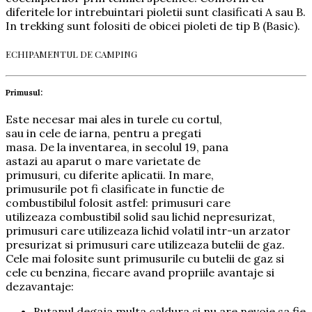
diferitele lor intrebuintari pioletii sunt clasificati A sau B.
In trekking sunt folositi de obicei pioleti de tip B (Basic).
ECHIPAMENTUL DE CAMPING
Primusul:
Este necesar mai ales in turele cu cortul,
sau in cele de iarna, pentru a pregati
masa. De la inventarea, in secolul 19, pana
astazi au aparut o mare varietate de
primusuri, cu diferite aplicatii. In mare,
primusurile pot fi clasificate in functie de
combustibilul folosit astfel: primusuri care
utilizeaza combustibil solid sau lichid nepresurizat,
primusuri care utilizeaza lichid volatil intr-un arzator
presurizat si primusuri care utilizeaza butelii de gaz.
Cele mai folosite sunt primusurile cu butelii de gaz si
cele cu benzina, fiecare avand propriile avantaje si
dezavantaje:
Butanul degaja multa caldura si nu are nevoie sa fie