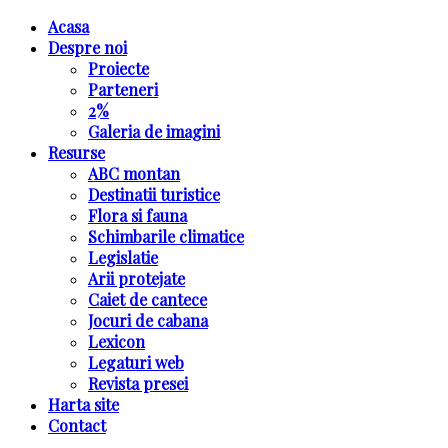
Acasa
Despre noi
Proiecte
Parteneri
2%
Galeria de imagini
Resurse
ABC montan
Destinatii turistice
Flora si fauna
Schimbarile climatice
Legislatie
Arii protejate
Caiet de cantece
Jocuri de cabana
Lexicon
Legaturi web
Revista presei
Harta site
Contact