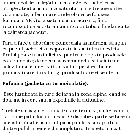
impermeabile. In legatura cu alegerea jachetei as
atrage atentia asupra cusaturilor, care trebuie sa fie
vulcanizate, a fermoarelor(de obicei se folosesc
fermoare YKK) si a sistemului de aerisire, fiind
recunoscut ca aceste amanunte contribuie fundamental
la calitatea jachetei.
Fara a face o abordare comerciala as indrazni sa spun
ca pretul jachetei se regaseste in calitatea acesteia.
Pretul poate fi un indiciu si pentru a depista produsele
contrafacute; de aceea as recomanda ca inainte de
achizitionare incercati sa cautati pe siteul firmei
producatoare, in catalog, produsul care vi se ofera !
Pufoaica (jacheta cu termoizolatie):
Este justificata in ture de iarna in zona alpina, cand se
doarme in cort sau in expeditiile la altitudine.
Trebuie sa asigure o buna izolare termica, sa fie usoara,
sa ocupe putin loc in rucsac. O discutie aparte se face in
aceasta situatie asupra tipului pufului si a raportului
dintre puful si penele din umplutura. In speta, cu cat