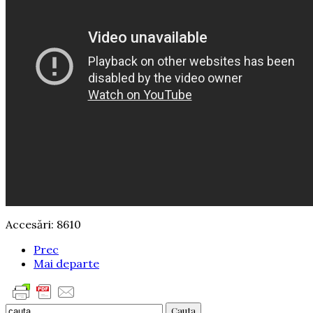
Accesări: 8610
Prec
Mai departe
Cauta