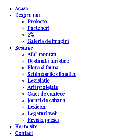
Acasa
Despre noi
Proiecte
Parteneri
2%
Galeria de imagini
Resurse
ABC montan
Destinatii turistice
Flora si fauna
Schimbarile climatice
Legislatie
Arii protejate
Caiet de cantece
Jocuri de cabana
Lexicon
Legaturi web
Revista presei
Harta site
Contact