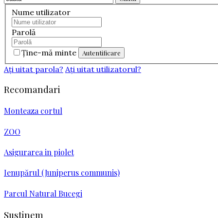
Nume utilizator
Parolă
Ţine-mă minte
Aţi uitat parola?
Aţi uitat utilizatorul?
Recomandari
Monteaza cortul
ZOO
Asigurarea in piolet
Ienupărul (Juniperus communis)
Parcul Natural Bucegi
Sustinem