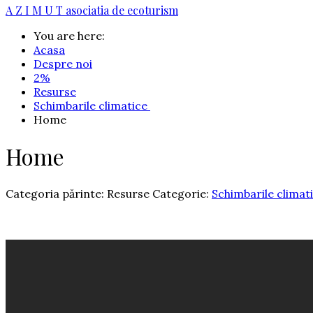
A Z I M U T
asociatia de ecoturism
You are here:
Acasa
Despre noi
2%
Resurse
Schimbarile climatice
Home
Home
Categoria părinte: Resurse
Categorie:
Schimbarile climat