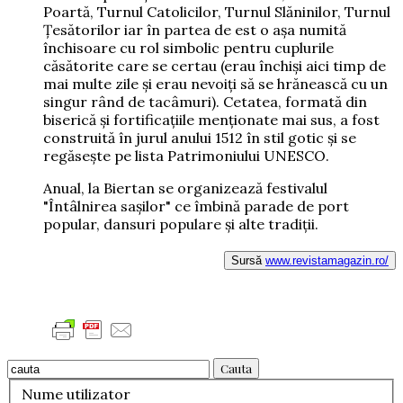
Poartă, Turnul Catolicilor, Turnul Slăninilor, Turnul
Ţesătorilor iar în partea de est o aşa numită
închisoare cu rol simbolic pentru cuplurile
căsătorite care se certau (erau închişi aici timp de
mai multe zile şi erau nevoiţi să se hrănească cu un
singur rând de tacâmuri). Cetatea, formată din
biserică şi fortificaţiile menţionate mai sus, a fost
construită în jurul anului 1512 în stil gotic şi se
regăseşte pe lista Patrimoniului UNESCO.
Anual, la Biertan se organizează festivalul
"Întâlnirea saşilor" ce îmbină parade de port
popular, dansuri populare și alte tradiţii.
Sursă
www.revistamagazin.ro/
Cauta
Nume utilizator