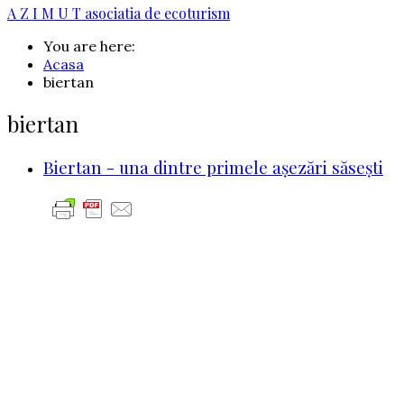
A Z I M U T
asociatia de ecoturism
You are here:
Acasa
biertan
biertan
Biertan - una dintre primele aşezări săsești