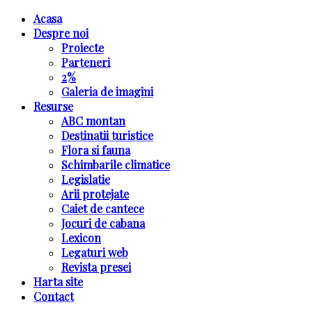
Acasa
Despre noi
Proiecte
Parteneri
2%
Galeria de imagini
Resurse
ABC montan
Destinatii turistice
Flora si fauna
Schimbarile climatice
Legislatie
Arii protejate
Caiet de cantece
Jocuri de cabana
Lexicon
Legaturi web
Revista presei
Harta site
Contact