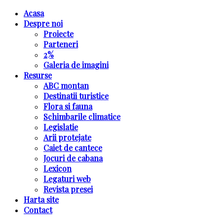
Acasa
Despre noi
Proiecte
Parteneri
2%
Galeria de imagini
Resurse
ABC montan
Destinatii turistice
Flora si fauna
Schimbarile climatice
Legislatie
Arii protejate
Caiet de cantece
Jocuri de cabana
Lexicon
Legaturi web
Revista presei
Harta site
Contact