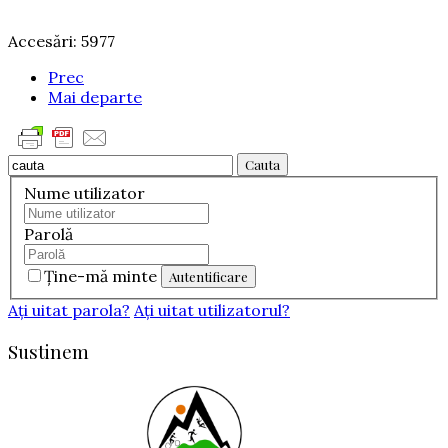
Accesări: 5977
Prec
Mai departe
Cauta
Nume utilizator
Parolă
Ţine-mă minte
Aţi uitat parola?
Aţi uitat utilizatorul?
Sustinem