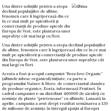
Una dintre soluţiile pentru a stopa
declinul populaţiilor de albine,
fenomen care îi îngrijorează din ce
în ce mai mult pe apicultorii şi
comercianţii de produse apicole din
Europa de Vest, este plantarea unor
suprafeţe cât mai largi cu flori.
Una dintre soluţiile pentru a stopa declinul populaţiilor
de albine, fenomen care îi îngrijorează din ce în ce mai
mult pe apicultorii şi comercianţii de produse apicole
din Europa de Vest, este plantarea unor suprafeţe cât
mai largi cu flori.
Acesta a fost şi scopul campaniei “Bees love Organic”
(albinele iubesc organicul) iniţiate, ca parte a
programului Nature & More, de comerciantul olandez
de produse organice, Eosta, informează Fruitnet. În
cadrul campaniei s-au distribuit 400000 de săculeţi cu
seminţe de plante “prietenoase” cu albinele. Lansată în
aprilie, campania a avut drept rezultat semănarea a 120
de milioane de seminţe în întregul spaţiu al Europei