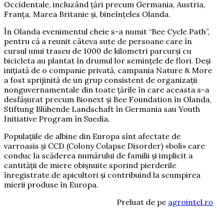
Occidentale, incluzând ţări precum Germania, Austria,
Franţa, Marea Britanie şi, bineînţeles Olanda.
În Olanda evenimentul cheie s-a numit “Bee Cycle Path”,
pentru că a reunit câteva sute de persoane care în
cursul unui traseu de 1000 de kilometri parcurşi cu
bicicleta au plantat în drumul lor seminţele de flori. Deşi
iniţiată de o companie privată, campania Nature & More
a fost sprijinită de un grup consistent de organizaţii
nonguvernamentale din toate ţările în care aceasta s-a
desfăşurat precum Bionext şi Bee Foundation în Olanda,
Stiftung Blühende Landschaft în Germania sau Youth
Initiative Program în Suedia.
Populaţiile de albine din Europa sînt afectate de
varroasis şi CCD (Colony Colapse Disorder) «boli» care
conduc la scăderea numărului de familii şi implicit a
cantităţii de miere obişnuite sporind pierderile
înregistrate de apicultori şi contribuind la scumpirea
mierii produse în Europa.
Preluat de pe
agrointel.ro