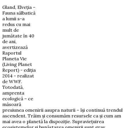
Gland, Elveția –
Fauna sălbatică
a lumii s-a
redus cu mai
mult de
jumătate în 40
de ani,
avertizează
Raportul
Planeta Vie
(Living Planet
Report) - ediția
2014 - realizat
de WWF.
Totodată,
amprenta
ecologică – ce
măsoară
presiunea omenirii asupra naturii – își continuă trendul
ascendent. Trăim şi consumăm resursele ca şi cum am
mai avea o planetă la dispoziţie. Supraviețuirea
ecosistemelor și bunăstarea omenirii sunt grav