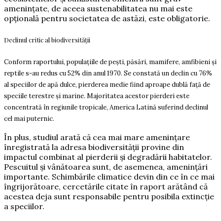
amenințate, de aceea sustenabilitatea nu mai este
opțională pentru societatea de astăzi, este obligatorie.
Declinul critic al biodiversității
Conform raportului, populațiile de pești, păsări, mamifere, amfibieni și
reptile s-au redus cu 52% din anul 1970. Se constată un declin cu 76%
al speciilor de apă dulce, pierderea medie fiind aproape dublă față de
speciile terestre și marine. Majoritatea acestor pierderi este
concentrată în regiunile tropicale, America Latină suferind declinul
cel mai puternic.
În plus, studiul arată că cea mai mare amenințare
înregistrată la adresa biodiversității provine din
impactul combinat al pierderii și degradării habitatelor.
Pescuitul și vânătoarea sunt, de asemenea, amenințări
importante. Schimbările climatice devin din ce în ce mai
îngrijorătoare, cercetările citate în raport arătând că
acestea deja sunt responsabile pentru posibila extincție
a speciilor.