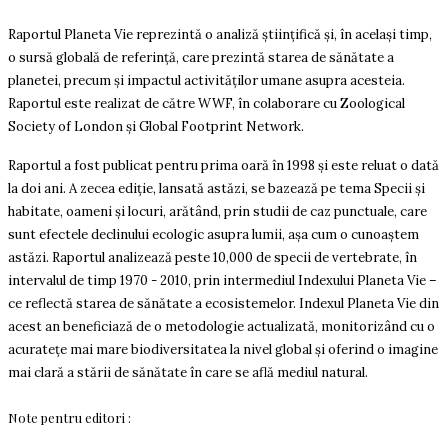
Raportul Planeta Vie reprezintă o analiză ştiinţifică şi, în acelaşi timp,
o sursă globală de referinţă, care prezintă starea de sănătate a
planetei, precum şi impactul activităţilor umane asupra acesteia.
Raportul este realizat de către WWF, în colaborare cu Zoological
Society of London şi Global Footprint Network.
Raportul a fost publicat pentru prima oară în 1998 și este reluat o dată
la doi ani. A zecea ediție, lansată astăzi, se bazează pe tema Specii și
habitate, oameni și locuri, arătând, prin studii de caz punctuale, care
sunt efectele declinului ecologic asupra lumii, așa cum o cunoaștem
astăzi. Raportul analizează peste 10,000 de specii de vertebrate, în
intervalul de timp 1970 - 2010, prin intermediul Indexului Planeta Vie –
ce reflectă starea de sănătate a ecosistemelor. Indexul Planeta Vie din
acest an beneficiază de o metodologie actualizată, monitorizând cu o
acuratețe mai mare biodiversitatea la nivel global și oferind o imagine
mai clară a stării de sănătate în care se află mediul natural.
Note pentru editori :