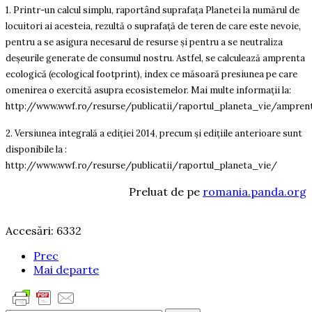
1. Printr-un calcul simplu, raportând suprafața Planetei la numărul de
locuitori ai acesteia, rezultă o suprafață de teren de care este nevoie,
pentru a se asigura necesarul de resurse și pentru a se neutraliza
deșeurile generate de consumul nostru. Astfel, se calculează amprenta
ecologică (ecological footprint), index ce măsoară presiunea pe care
omenirea o exercită asupra ecosistemelor. Mai multe informații la:
http://www.wwf.ro/resurse/publicatii/raportul_planeta_vie/ampren
2. Versiunea integrală a ediţiei 2014, precum și edițiile anterioare sunt
disponibile la :
http://www.wwf.ro/resurse/publicatii/raportul_planeta_vie/
Preluat de pe
romania.panda.org
Accesări: 6332
Prec
Mai departe