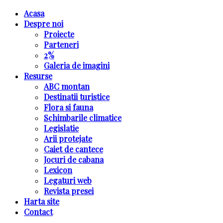
Acasa
Despre noi
Proiecte
Parteneri
2%
Galeria de imagini
Resurse
ABC montan
Destinatii turistice
Flora si fauna
Schimbarile climatice
Legislatie
Arii protejate
Caiet de cantece
Jocuri de cabana
Lexicon
Legaturi web
Revista presei
Harta site
Contact