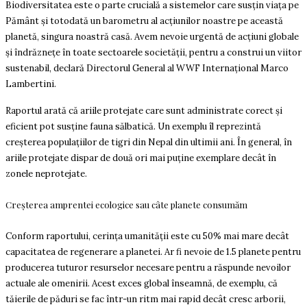
Biodiversitatea este o parte crucială a sistemelor care susțin viața pe
Pământ și totodată un barometru al acțiunilor noastre pe această
planetă, singura noastră casă. Avem nevoie urgentă de acțiuni globale
și îndrăznețe în toate sectoarele societății, pentru a construi un viitor
sustenabil, declară Directorul General al WWF Internațional Marco
Lambertini.
Raportul arată că ariile protejate care sunt administrate corect și
eficient pot susține fauna sălbatică. Un exemplu îl reprezintă
creșterea populațiilor de tigri din Nepal din ultimii ani. În general, în
ariile protejate dispar de două ori mai puține exemplare decât în
zonele neprotejate.
Creșterea amprentei ecologice sau câte planete consumăm
Conform raportului, cerința umanității este cu 50% mai mare decât
capacitatea de regenerare a planetei. Ar fi nevoie de 1.5 planete pentru
producerea tuturor resurselor necesare pentru a răspunde nevoilor
actuale ale omenirii. Acest exces global înseamnă, de exemplu, că
tăierile de păduri se fac într-un ritm mai rapid decât cresc arborii,