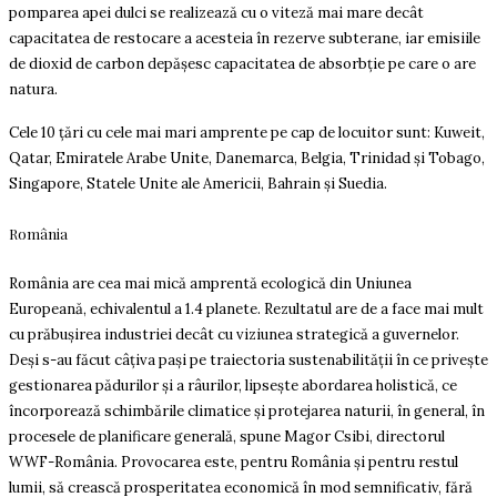
pomparea apei dulci se realizează cu o viteză mai mare decât
capacitatea de restocare a acesteia în rezerve subterane, iar emisiile
de dioxid de carbon depășesc capacitatea de absorbție pe care o are
natura.
Cele 10 țări cu cele mai mari amprente pe cap de locuitor sunt: Kuweit,
Qatar, Emiratele Arabe Unite, Danemarca, Belgia, Trinidad și Tobago,
Singapore, Statele Unite ale Americii, Bahrain și Suedia.
România
România are cea mai mică amprentă ecologică din Uniunea
Europeană, echivalentul a 1.4 planete. Rezultatul are de a face mai mult
cu prăbușirea industriei decât cu viziunea strategică a guvernelor.
Deși s-au făcut câțiva pași pe traiectoria sustenabilității în ce privește
gestionarea pădurilor și a râurilor, lipsește abordarea holistică, ce
încorporează schimbările climatice și protejarea naturii, în general, în
procesele de planificare generală, spune Magor Csibi, directorul
WWF-România. Provocarea este, pentru România și pentru restul
lumii, să crească prosperitatea economică în mod semnificativ, fără