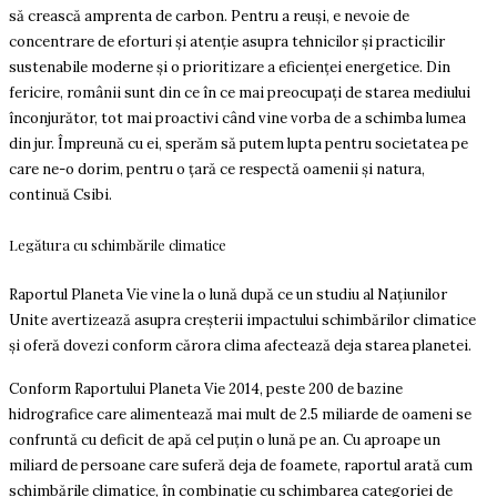
să crească amprenta de carbon. Pentru a reuși, e nevoie de
concentrare de eforturi și atenție asupra tehnicilor și practicilir
sustenabile moderne și o prioritizare a eficienței energetice. Din
fericire, românii sunt din ce în ce mai preocupați de starea mediului
înconjurător, tot mai proactivi când vine vorba de a schimba lumea
din jur. Împreună cu ei, sperăm să putem lupta pentru societatea pe
care ne-o dorim, pentru o țară ce respectă oamenii și natura,
continuă Csibi.
Legătura cu schimbările climatice
Raportul Planeta Vie vine la o lună după ce un studiu al Națiunilor
Unite avertizează asupra creșterii impactului schimbărilor climatice
și oferă dovezi conform cărora clima afectează deja starea planetei.
Conform Raportului Planeta Vie 2014, peste 200 de bazine
hidrografice care alimentează mai mult de 2.5 miliarde de oameni se
confruntă cu deficit de apă cel puțin o lună pe an. Cu aproape un
miliard de persoane care suferă deja de foamete, raportul arată cum
schimbările climatice, în combinație cu schimbarea categoriei de