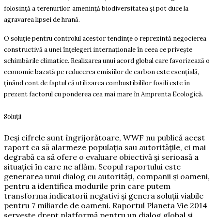
folosință a terenurilor, amenință biodiversitatea și pot duce la
agravarea lipsei de hrană.
O soluție pentru controlul acestor tendințe o reprezintă negocierea
constructivă a unei înțelegeri internaționale în ceea ce privește
schimbările climatice. Realizarea unui acord global care favorizează o
economie bazată pe reducerea emisiilor de carbon este esențială,
ținând cont de faptul că utilizarea combustibililor fosili este în
prezent factorul cu ponderea cea mai mare în Amprenta Ecologică.
Soluții
Deşi cifrele sunt îngrijorătoare, WWF nu publică acest
raport ca să alarmeze populaţia sau autorităţile, ci mai
degrabă ca să ofere o evaluare obiectivă şi serioasă a
situaţiei în care ne aflăm. Scopul raportului este
generarea unui dialog cu autorităţi, companii şi oameni,
pentru a identifica modurile prin care putem
transforma indicatorii negativi şi genera soluţii viabile
pentru 7 miliarde de oameni. Raportul Planeta Vie 2014
servește drept platformă pentru un dialog global și