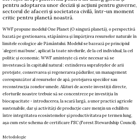
pentru adoptarea unor decizii și acțiuni pentru guverne,
sectorul de afaceri și societatea civilă, într-un moment
critic pentru planetă noastră.
WWF propune modelul One Planet (O singură planetă), o perspectivă
bazată pe gestionarea, stăpânirea şi împărţirea resurselor naturale în
limitele ecologice ale Pământului. Modelul se bazează pe principiul
`alegeri mai bune`, aplicat la toate nivelurile, de la cel individual, la cel
politic şi economic. WWF aminteşte că este necesar să se
investească în capitalul natural : extinderea suprafețelor de arii
protejate, conservarea și regenerarea pădurilor, un management
corespunzător al resurselor de apă, protejarea speciilor sau
reconstrucția zonelor umede. Alături de aceste investiții directe,
eforturile noastre trebuie să se concentreze pe investiția în
biocapacitate - introducerea, la scară largă, a unor practici agricole
sustenabile, dar și activități de producție care mențin un echilibru
între integritatea ecosistemelor și productivitatea pe termen lung,
așa cum este schema de certificare FSC (Forest Stewardship Council).
Metodologie