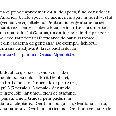
iana cuprinde aproximativ 400 de specii, fiind considerat
 Americii. Unele specii, de asemenea, apar în nord-vestul
e(vesnic verzi), altele nu. Pentru multe gentiane nu se
 sunt rezistente si iubesc locurile insorite sau umbrite
 tribut adus lui Gentius, un antic rege ilir, despre care
ind recoltate pentru fabricarea de bauturi tonice.
t din radacina de gentiana". De exemplu, lichiorul
entiana ca adjuvant. Lista bauturilor la
ranca
Graspamaro
,
Grassl Alpenbitte,
 de obicei, albastre sau azurii, dar
schimbarea culorii florii. De obicei,
cu flori albe sunt împrastiate peste tot,
l 5 (5 petale si 5 sepale), dar unele
 între lobi, iar unicul ciclu de stamine,
pajisti. Unele traiesc prin paduri, în
tiana asclepiadea, Gentiana bulgarica, Gentiana ciliata,
iana punctata, Gentiana utriculosa, Gentiana verna. Sa le