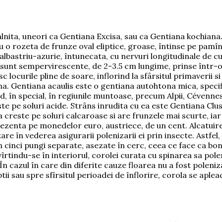
nita, uneori ca Gentiana Excisa, sau ca Gentiana kochiana.
 o rozeta de frunze oval eliptice, groase, întinse pe pamînt
albastriu-azurie, întunecata, cu nervuri longitudinale de c
 sunt sempervirescente, de 2-3.5 cm lungime, prinse într-
locurile pline de soare, inflorind la sfârsitul primaverii si 
ana. Gentiana acaulis este o gentiana autohtona mica, speci
, în special, în regiunile muntoase, precum Alpii, Cévennes s
te pe soluri acide. Strâns inrudita cu ea este Gentiana Clusi
creste pe soluri calcaroase si are frunzele mai scurte, iar 
ezenta pe monedelor euro, austriece, de un cent. Alcatuirea
 în vederea asigurarii polenizarii ei prin insecte. Astfel, 
 cinci pungi separate, asezate în cerc, ceea ce face ca bond
nvîrtindu-se în interiorul, corolei curata cu spinarea sa pol
i. În cazul în care din diferite cauze floarea nu a fost poleni
 sau spre sfîrsitul perioadei de înflorire, corola se apleac