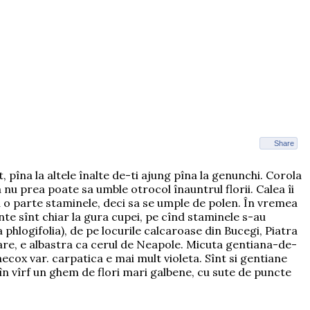
Share
t, pîna la altele înalte de-ti ajung pîna la genunchi. Corola
nu prea poate sa umble otrocol înauntrul florii. Calea îi
 la o parte staminele, deci sa se umple de polen. În vremea
te sînt chiar la gura cupei, pe cînd staminele s-au
 phlogifolia), de pe locurile calcaroase din Bucegi, Piatra
loare, e albastra ca cerul de Neapole. Micuta gentiana-de-
ecox var. carpatica e mai mult violeta. Sînt si gentiane
 în vîrf un ghem de flori mari galbene, cu sute de puncte