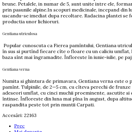
brune. Petalele, in numar de 5, sunt unite intre ele, forma
prin pasunile alpine.In scopuri medicinale, incepand din l
uscandu-se imediat dupa recoltare. Radacina plantei se f
productia unor lichioruri.
Gentiana utriculosa
Popular cunoscuta ca Fierea pamîntului, Gentiana utriculo
în sus si purtînd fiecare cîte o floare cu un caliciu umflat, 
baza sînt mai îngramadite. Înfloreste în iunie-iulie, pe paj
Gentiana verna
Numita si ghintura de primavara, Gentiana verna e
ste o 
pamînt. Tulpinile, de 2—5 cm, cu cîteva perechi de frunze mi
adeseori umflat, cu cinci muchii proeminente, ascutite si ci
întinse. Înfloreste din luna mai pîna în august, dupa altitud
raspandita peste tot prin muntii Carpati.
Accesări: 22163
Prec
Mai departe