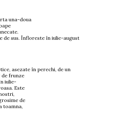
oarta una-doua
roape
unecate.
le de sus. Înfloreste în iulie-august
ptice, asezate în perechi, de un
r de frunze
n iulie-
roasa. Este
nostri,
 grosime de
ta toamna,