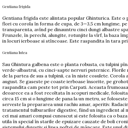
Gentiana frigida
Gentiana frigida este alintata popular Ghinturica. Este o 
flori cu corola în forma de cupa, de 3—3,5 cm lungime, pe 
transparenta, avînd pe dinauntru cinci dungi albastre spa
Frunzele, în perechi, alungite, rotunjite la vîrf, la baza îm
in locuri ierboase si stîncoase. Este raspandita în tara pr
Gentiana lutea
Sau Ghintura galbena este o planta robusta, cu tulpini pîna 
verde-albastrui, cu cinci-sapte nervuri puternice. Florile 
de la partea de sus a tulpinii, ca în niste cosulete. Corola a
august. Se gaseste pe coaste ierboase însorite, pe grohoti
raspandita cam peste tot prin Carpati. Aceasta frumoasa p
deoarece ea a fost recoltata în scopuri medicale, folosita
circa 15 cm si o lungime de pana la un metru, se foloseste
serveste la prepararea unui rachiu amar, aperitiv. Radac
tratamentul tulburarilor digestive, fiind un ingredient a
cei mai amari compusi cunoscut si este folosita ca o baza
utila în special în starile de epuizare cauzate de boli croni
sistemului digestiv si lipsa poftei de mâncare. Este unul d