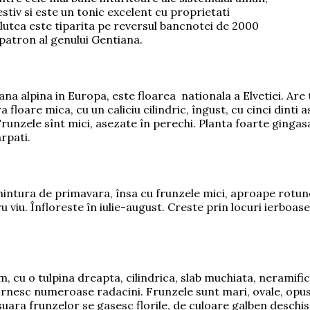
gestiv si este un tonic excelent cu proprietati
 lutea este tiparita pe reversul bancnotei de 2000
l patron al genului Gentiana.
iana alpina in Europa, este floarea nationala a Elvetiei. Are
 floare mica, cu un caliciu cilindric, îngust, cu cinci dinti 
Frunzele sînt mici, asezate în perechi. Planta foarte gingasa.
arpati.
hintura de primavara, însa cu frunzele mici, aproape rotund
 viu. Înfloreste în iulie-august. Creste prin locuri ierboase
m, cu
o tulpina dreapta, cilindrica, slab muchiata, neramific
ornesc numeroase radacini. Frunzele sunt mari, ovale, opuse
suara frunzelor se gasesc florile, de culoare galben deschis