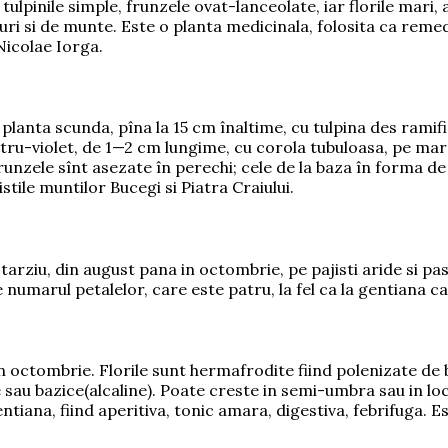
inile simple, frunzele ovat-lanceolate, iar florile mari, al
aluri si de munte. Este o planta medicinala, folosita ca re
 Nicolae Iorga.
planta scunda, pîna la 15 cm înaltime, cu tulpina des ramif
stru-violet, de 1—2 cm lungime, cu corola tubuloasa, pe margi
 Frunzele sînt asezate în perechi; cele de la baza în forma de
stile muntilor Bucegi si Piatra Craiului.
rziu, din august pana in octombrie, pe pajisti aride si pas
 numarul petalelor, care este patru, la fel ca la gentiana c
în octombrie. Florile sunt hermafrodite fiind polenizate de b
e sau bazice(alcaline). Poate creste in semi-umbra sau in lo
ntiana, fiind aperitiva, tonic amara, digestiva, febrifuga. Est