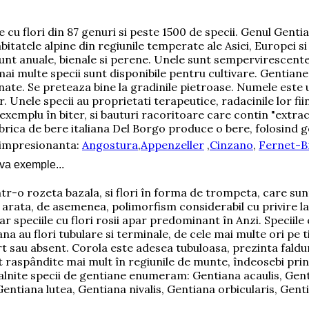
e cu flori din 87 genuri si peste 1500 de specii. Genul Gent
tatele alpine din regiunile temperate ale Asiei, Europei si
i sunt anuale, bienale si perene. Unele sunt sempervirescent
 mai multe specii sunt disponibile pentru cultivare. Gentiane
nate. Se preteaza bine la gradinile pietroase. Numele este un
. Unele specii au proprietati terapeutice, radacinile lor fi
xemplu în biter, si bauturi racoritoare care contin "extrac
abrica de bere italiana Del Borgo produce o bere, folosind g
r impresionanta:
Angostura
,
Appenzeller
,
Cinzano
,
Fernet-B
eva exemple...
r-o rozeta bazala, si flori în forma de trompeta, care sunt,
i arata, de asemenea, polimorfism considerabil cu privire la 
r speciile cu flori rosii apar predominant în Anzi. Speciile 
au flori tubulare si terminale, de cele mai multe ori pe tipu
urt sau absent. Corola este adesea tubuloasa, prezinta falduri
t raspândite mai mult în regiunile de munte, îndeosebi prin 
ntalnite specii de gentiane enumeram: Gentiana acaulis, Gen
entiana lutea, Gentiana nivalis, Gentiana orbicularis, Gent