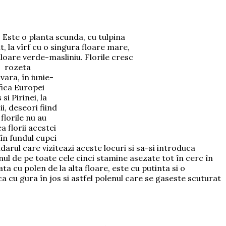
 Este o planta scunda, cu tulpina
, la vîrf cu o singura floare mare,
uloare verde-masliniu. Florile cresc
o
rozeta
vara, în iunie-
fica Europei
i Pirinei, la
i, deseori fiind
florile nu au
 florii acestei
în fundul cupei
arul care viziteazi aceste locuri si sa-si introduca
enul de pe toate cele cinci stamine asezate tot în cerc în
zata cu polen de la alta floare, este cu putinta si o
a cu gura în jos si astfel polenul care se gaseste scuturat