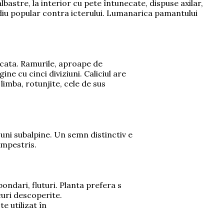
bastre, la interior cu pete întunecate, dispuse axilar,
mediu popular contra icterului. Lumanarica pamantului
icata. Ramurile, aproape de
ne cu cinci diviziuni. Caliciul are
 limba, rotunjite, cele de sus
uni subalpine. Un semn distinctiv e
ampestris.
ondari, fluturi. Planta prefera s
curi descoperite.
e utilizat în