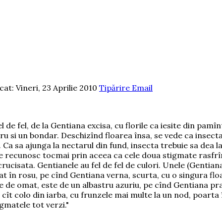
cat: Vineri, 23 Aprilie 2010
Tipărire
Email
 de fel, de la Gentiana excisa, cu florile ca iesite din pamîn
ru si un bondar. Deschizînd floarea însa, se vede ca insecta 
i. Ca sa ajunga la nectarul din fund, insecta trebuie sa dea
se recunosc tocmai prin aceea ca cele doua stigmate rasfrîn
rucisata. Gentianele au fel de fel de culori. Unele (Gentiana
; bat în rosu, pe cînd Gentiana verna, scurta, cu o singura f
le de omat, este de un albastru azuriu, pe cînd Gentiana pra
 cît colo din iarba, cu frunzele mai multe la un nod, poarta
gmatele tot verzi."