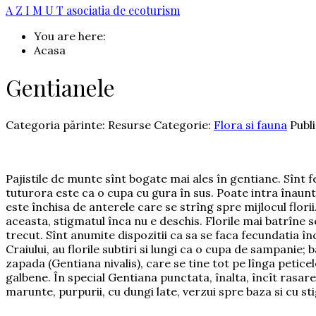
A Z I M U T
asociatia de ecoturism
You are here:
Acasa
Gentianele
Categoria părinte: Resurse
Categorie:
Flora si fauna
Publi
Pajistile de munte sînt bogate mai ales în gentiane. Sînt fel
tuturora este ca o cupa cu gura în sus. Poate intra înaunt
este închisa de anterele care se strîng spre mijlocul flori
aceasta, stigmatul înca nu e deschis. Florile mai batrîne 
trecut. Sînt anumite dispozitii ca sa se faca fecundatia înc
Craiului, au florile subtiri si lungi ca o cupa de sampanie
zapada (Gentiana nivalis), care se tine tot pe lînga petice
galbene. În special Gentiana punctata, înalta, încît rasare
marunte, purpurii, cu dungi late, verzui spre baza si cu sti