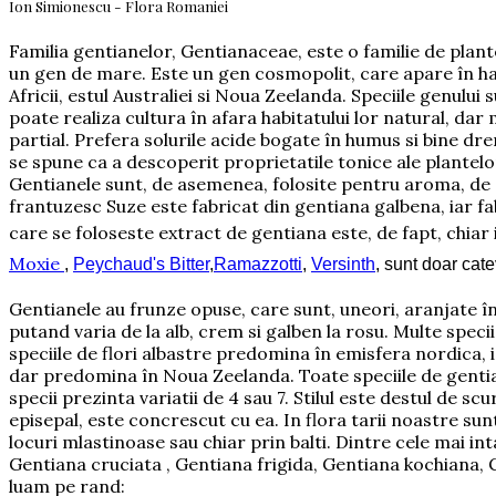
Ion Simionescu - Flora Romaniei
Familia gentianelor, Gentianaceae, este o familie de plant
un gen de mare. Este un gen cosmopolit, care apare în habi
Africii, estul Australiei si Noua Zeelanda. Speciile genulu
poate realiza cultura în afara habitatului lor natural, dar
partial. Prefera solurile acide bogate în humus si bine dre
se spune ca a descoperit proprietatile tonice ale plantelor
Gentianele sunt, de asemenea, folosite pentru aroma, de e
frantuzesc Suze
este fabricat din gentiana galbena, iar f
care se foloseste extract de gentiana este, de fapt, chia
Moxie
,
Peychaud's Bitter
,
Ramazzotti
,
Versinth
, sunt doar cat
Gentianele au frunze opuse, care sunt, uneori, aranjate înt
putand varia de la alb, crem si galben la rosu. Multe speci
speciile de flori albastre predomina în emisfera nordica, ia
dar predomina în Noua Zeelanda. Toate speciile de gentiana 
specii prezinta variatii de 4 sau 7. Stilul este destul de sc
episepal, este concrescut cu ea. In flora tarii noastre sun
locuri mlastinoase sau chiar prin balti. Dintre cele mai i
Gentiana cruciata , Gentiana frigida, Gentiana kochiana, G
luam pe rand: