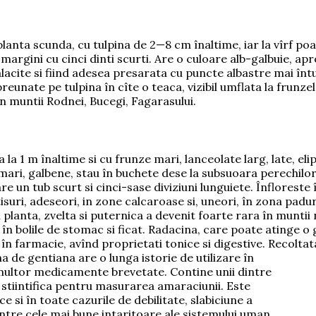
planta scunda, cu tulpina de 2—8 cm înaltime, iar la vîrf p
margini cu cinci dinti scurti. Are o culoare alb-galbuie, ap
lacite si fiind adesea presarata cu puncte albastre m
ai înt
preunate pe tulpina în cîte o teaca, vizibil umflata la frunze
in muntii Rodnei, Bucegi, Fagarasului.
la 1 m înaltime si cu frunze mari, lanceolate larg, late, eli
mari, galbene, stau în buchet
e dese la subsuoara perechilo
re un tub scurt si cinci-sase diviziuni lunguiete. Înfloreste î
suri, adeseori, in zone calcaroase si, uneori, în zona padu
lanta, zvelta si puternica a devenit foarte rara în muntii 
 în bolile de stomac si ficat. Radacina, care poate atinge o
 în farmacie, avînd proprietati tonice si digestive. Recolta
ina de gentiana are
o lunga istorie de utilizare în
l multor medicamente brevetate. Contine unii dintre
 stiintifica pentru masurarea amaraciunii. Este
ce si în toate cazurile de debilitate, slabiciune a
intre cele mai bune intaritoare ale sistemului uman,