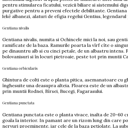
pentru stimularea ficatului, vezicii biliare si sistemului di
purgative pentru a preveni efectele debilitante. Gentiana
lekë albanezi, alaturi de efigia regelui Gentius, legendaru
Gentiana nivalis
Gentiana nivalis, numita si Ochincele mici la noi, sau gent
ramificate de la baza. Ramurile poarta la vîrf cîte o singura
pe dinauntru alb si cu cinci petale, de un albastru intens. 
bolovanisuri si în locuri pietroaie, peste tot prin muntii C
Gentiana orbicularis
Ghintura de colti este o planta pitica, asemanatoare cu g
înghesuite una deasupra alteia. Floarea este de un albastru
prin muntii Rodnei, Bîrsei, Bucegi, Fagarasului.
Gentiana punctata
Gentiana punctata este o planta vivace, inalta de 20-60 c
goala la interior. In pamant are un rizom lung din care p
nervuri proeminente, iar cele de la baza petiolate. La sub