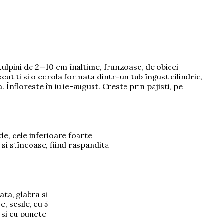
 tulpini de 2—10 cm înaltime, frunzoase, de obicei
ascutiti si o corola formata dintr-un tub îngust cilindric,
 Înfloreste în iulie-august. Creste prin pajisti, pe
e, cele inferioare foarte
 si stîncoase, fiind raspandita
ata, glabra si
, sesile, cu 5
 si cu puncte