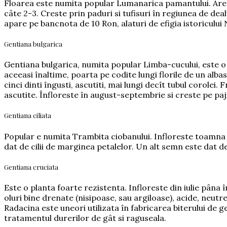
Floarea este numita popular Lumanarica pamantului. Are tulp
câte 2-3. Creste prin paduri si tufisuri în regiunea de de
apare pe bancnota de 10 Ron, alaturi de efigia istoricului
Gentiana bulgarica
Gentiana bulgarica, numita popular Limba-cucului, este o 
aceeasi înaltime, poarta pe codite lungi florile de un alba
cinci dinti îngusti, ascutiti, mai lungi decît tubul corolei.
ascutite. Înfloreste în august-septembrie si creste pe paji
Gentiana ciliata
Popular e numita Trambita ciobanului. Infloreste toamna ta
dat de cilii de marginea petalelor. Un alt semn este dat de
Gentiana cruciata
Este o planta foarte rezistenta. Infloreste din iulie pâna 
oluri bine drenate (nisipoase, sau argiloase), acide, neutr
Radacina este uneori utilizata în fabricarea biterului de ge
tratamentul durerilor de gât si raguseala.