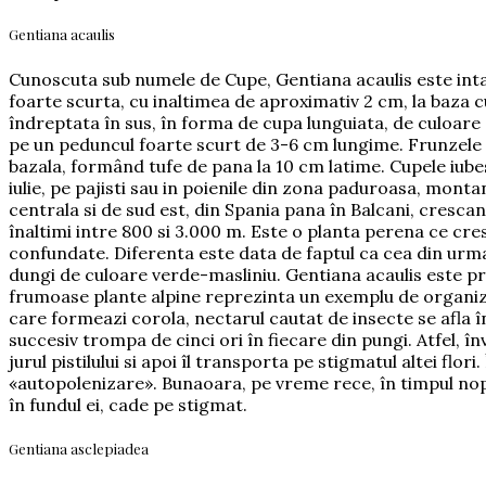
Gentiana acaulis
Cunoscuta sub numele de Cupe, Gentiana acaulis este intal
foarte scurta, cu inaltimea de aproximativ 2 cm, la baza cu
îndreptata în sus, în forma de cupa lunguiata, de culoare 
pe un peduncul foarte scurt de 3-6 cm lungime. Frunzele
bazala, formând tufe de pana la 10 cm latime. Cupele iubesc 
iulie, pe pajisti sau in poienile din zona paduroasa, mont
centrala si de sud est, din Spania pana în Balcani, crescand
înaltimi intre 800 si 3.000 m. Este o planta perena ce cres
confundate. Diferenta este data de faptul ca cea din urma 
dungi de culoare verde-masliniu. Gentiana acaulis este pr
frumoase plante alpine reprezinta un exemplu de organizare
care formeazi corola, nectarul cautat de insecte se afla în
succesiv trompa de cinci ori în fiecare din pungi. Atfel, î
jurul pistilului si apoi îl transporta pe stigmatul altei flor
«autopolenizare». Bunaoara, pe vreme rece, în timpul noptii
în fundul ei, cade pe stigmat.
Gentiana asclepiadea