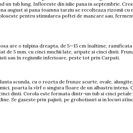
nd un tub lung. Infloreste din iulie pana in septembrie. Cres
una august si pana toamna tarziu se recolteaza rizomii cu r
oloseste pentru stimularea poftei de mancare sau, ferment
sa are o tulpina dreapta, de 5—15 cm înaltime, ramificata 
lat de 5 mm, cu cinci muchii late, aripate si cinci dinti. Frunz
isti sau în regiunile inferioare, peste tot prin Carpati.
planta scunda, cu o rozeta de frunze scurte, ovale, alungite,
ci, poarta la vîrf o singura floare de un albastru intens. Ca
nci dinti. Corola este formata dintr-un tub si cinci petale l
ine. Se gaseste prin pajisti, pe grohotisuri si in locuri stîn