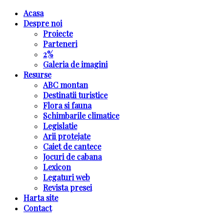
Acasa
Despre noi
Proiecte
Parteneri
2%
Galeria de imagini
Resurse
ABC montan
Destinatii turistice
Flora si fauna
Schimbarile climatice
Legislatie
Arii protejate
Caiet de cantece
Jocuri de cabana
Lexicon
Legaturi web
Revista presei
Harta site
Contact